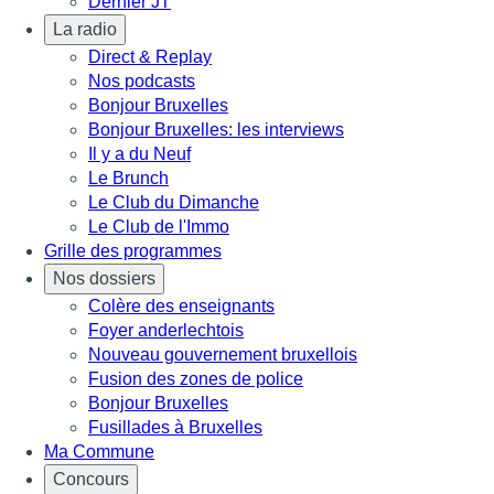
Dernier JT
La radio
Direct & Replay
Nos podcasts
Bonjour Bruxelles
Bonjour Bruxelles: les interviews
Il y a du Neuf
Le Brunch
Le Club du Dimanche
Le Club de l'Immo
Grille des programmes
Nos dossiers
Colère des enseignants
Foyer anderlechtois
Nouveau gouvernement bruxellois
Fusion des zones de police
Bonjour Bruxelles
Fusillades à Bruxelles
Ma Commune
Concours