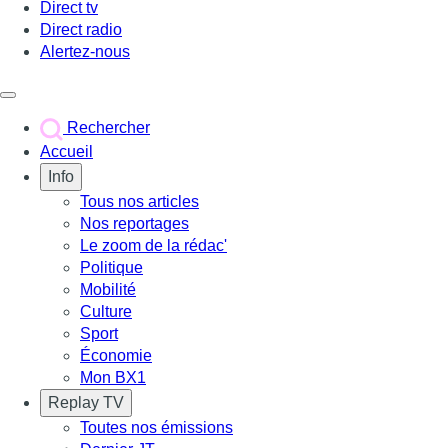
Direct tv
Direct radio
Alertez-nous
Déclencher le menu
Rechercher
Accueil
Info
Tous nos articles
Nos reportages
Le zoom de la rédac'
Politique
Mobilité
Culture
Sport
Économie
Mon BX1
Replay TV
Toutes nos émissions