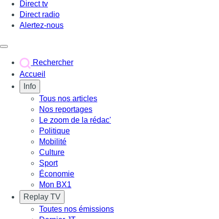
Direct tv
Direct radio
Alertez-nous
Déclencher le menu
Rechercher
Accueil
Info
Tous nos articles
Nos reportages
Le zoom de la rédac'
Politique
Mobilité
Culture
Sport
Économie
Mon BX1
Replay TV
Toutes nos émissions