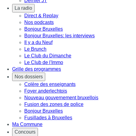
Dernier JT
La radio
Direct & Replay
Nos podcasts
Bonjour Bruxelles
Bonjour Bruxelles: les interviews
Il y a du Neuf
Le Brunch
Le Club du Dimanche
Le Club de l'Immo
Grille des programmes
Nos dossiers
Colère des enseignants
Foyer anderlechtois
Nouveau gouvernement bruxellois
Fusion des zones de police
Bonjour Bruxelles
Fusillades à Bruxelles
Ma Commune
Concours