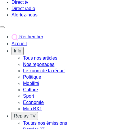
Direct tv
Direct radio
Alertez-nous
Déclencher le menu
Rechercher
Accueil
Info
Tous nos articles
Nos reportages
Le zoom de la rédac'
Politique
Mobilité
Culture
Sport
Économie
Mon BX1
Replay TV
Toutes nos émissions