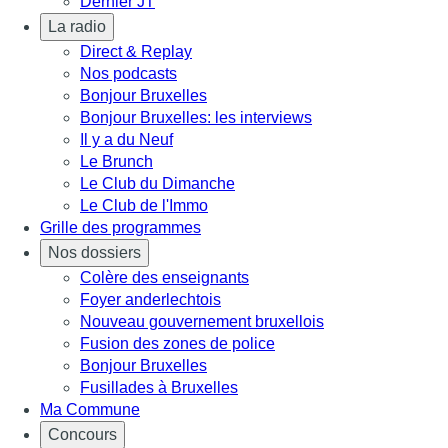
Dernier JT
La radio
Direct & Replay
Nos podcasts
Bonjour Bruxelles
Bonjour Bruxelles: les interviews
Il y a du Neuf
Le Brunch
Le Club du Dimanche
Le Club de l'Immo
Grille des programmes
Nos dossiers
Colère des enseignants
Foyer anderlechtois
Nouveau gouvernement bruxellois
Fusion des zones de police
Bonjour Bruxelles
Fusillades à Bruxelles
Ma Commune
Concours