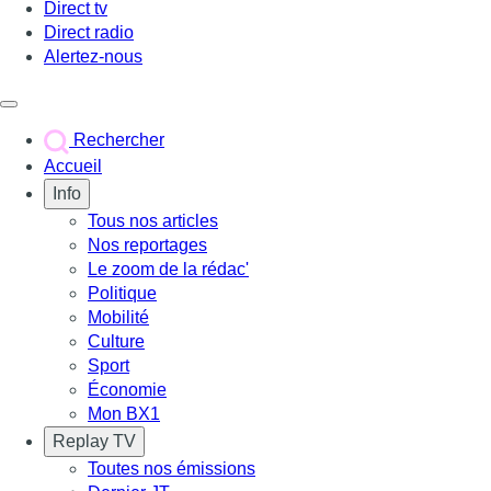
Direct tv
Direct radio
Alertez-nous
Déclencher le menu
Rechercher
Accueil
Info
Tous nos articles
Nos reportages
Le zoom de la rédac'
Politique
Mobilité
Culture
Sport
Économie
Mon BX1
Replay TV
Toutes nos émissions