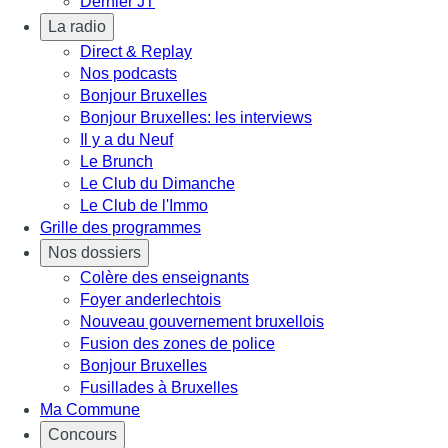
Dernier JT
La radio
Direct & Replay
Nos podcasts
Bonjour Bruxelles
Bonjour Bruxelles: les interviews
Il y a du Neuf
Le Brunch
Le Club du Dimanche
Le Club de l'Immo
Grille des programmes
Nos dossiers
Colère des enseignants
Foyer anderlechtois
Nouveau gouvernement bruxellois
Fusion des zones de police
Bonjour Bruxelles
Fusillades à Bruxelles
Ma Commune
Concours