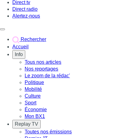
Direct tv
Direct radio
Alertez-nous
Déclencher le menu
Rechercher
Accueil
Info
Tous nos articles
Nos reportages
Le zoom de la rédac'
Politique
Mobilité
Culture
Sport
Économie
Mon BX1
Replay TV
Toutes nos émissions