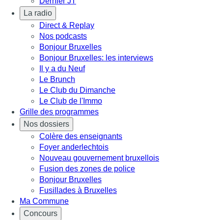
Dernier JT
La radio
Direct & Replay
Nos podcasts
Bonjour Bruxelles
Bonjour Bruxelles: les interviews
Il y a du Neuf
Le Brunch
Le Club du Dimanche
Le Club de l'Immo
Grille des programmes
Nos dossiers
Colère des enseignants
Foyer anderlechtois
Nouveau gouvernement bruxellois
Fusion des zones de police
Bonjour Bruxelles
Fusillades à Bruxelles
Ma Commune
Concours