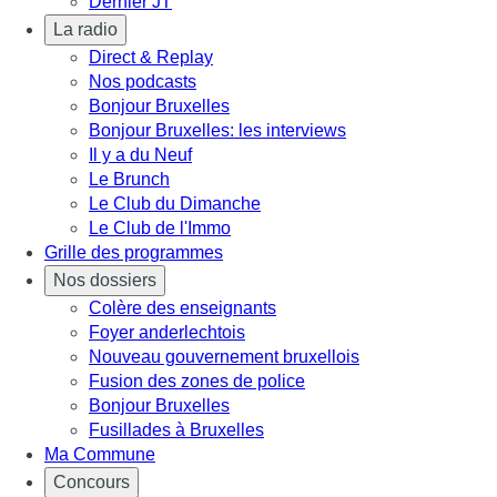
Dernier JT
La radio
Direct & Replay
Nos podcasts
Bonjour Bruxelles
Bonjour Bruxelles: les interviews
Il y a du Neuf
Le Brunch
Le Club du Dimanche
Le Club de l'Immo
Grille des programmes
Nos dossiers
Colère des enseignants
Foyer anderlechtois
Nouveau gouvernement bruxellois
Fusion des zones de police
Bonjour Bruxelles
Fusillades à Bruxelles
Ma Commune
Concours