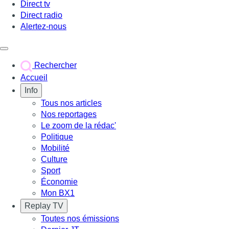
Direct tv
Direct radio
Alertez-nous
Déclencher le menu
Rechercher
Accueil
Info
Tous nos articles
Nos reportages
Le zoom de la rédac'
Politique
Mobilité
Culture
Sport
Économie
Mon BX1
Replay TV
Toutes nos émissions