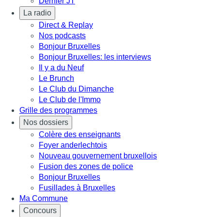
Dernier JT
La radio
Direct & Replay
Nos podcasts
Bonjour Bruxelles
Bonjour Bruxelles: les interviews
Il y a du Neuf
Le Brunch
Le Club du Dimanche
Le Club de l'Immo
Grille des programmes
Nos dossiers
Colère des enseignants
Foyer anderlechtois
Nouveau gouvernement bruxellois
Fusion des zones de police
Bonjour Bruxelles
Fusillades à Bruxelles
Ma Commune
Concours