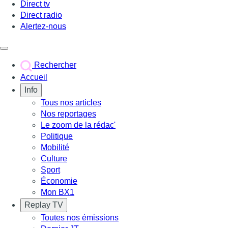
Direct tv
Direct radio
Alertez-nous
Déclencher le menu
Rechercher
Accueil
Info
Tous nos articles
Nos reportages
Le zoom de la rédac'
Politique
Mobilité
Culture
Sport
Économie
Mon BX1
Replay TV
Toutes nos émissions