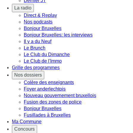
Dernier JT
La radio
Direct & Replay
Nos podcasts
Bonjour Bruxelles
Bonjour Bruxelles: les interviews
Il y a du Neuf
Le Brunch
Le Club du Dimanche
Le Club de l'Immo
Grille des programmes
Nos dossiers
Colère des enseignants
Foyer anderlechtois
Nouveau gouvernement bruxellois
Fusion des zones de police
Bonjour Bruxelles
Fusillades à Bruxelles
Ma Commune
Concours