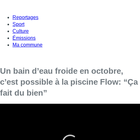
Reportages
Sport
Culture
Émissions
Ma commune
Un bain d’eau froide en octobre,
c’est possible à la piscine Flow: “Ça
fait du bien”
Une piscine ouverte en plein air au cœur de
l’automne, c’est possible : l’association Pool is
Cool nous offre la version hiver de Flow et a a
décidé de mettre à l’épreuve les plus téméraires.