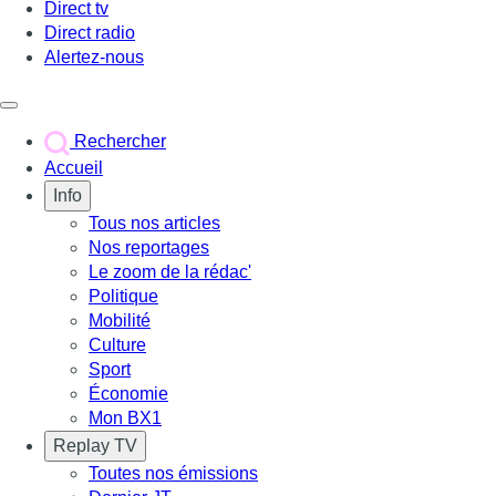
Direct tv
Direct radio
Alertez-nous
Déclencher le menu
Rechercher
Accueil
Info
Tous nos articles
Nos reportages
Le zoom de la rédac'
Politique
Mobilité
Culture
Sport
Économie
Mon BX1
Replay TV
Toutes nos émissions