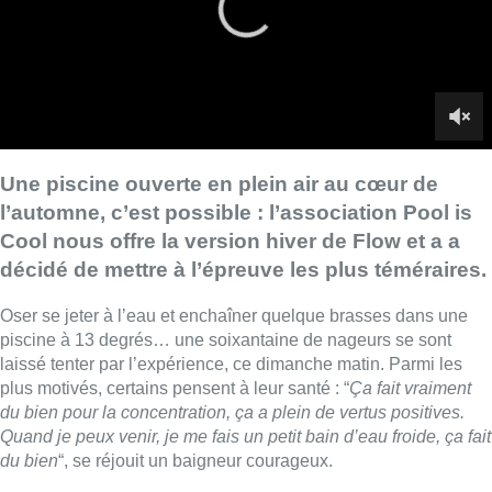
Oser se jeter à l’eau et enchaîner quelque brasses dans une
piscine à 13 degrés… une soixantaine de nageurs se sont
laissé tenter par l’expérience, ce dimanche matin. Parmi les
plus motivés, certains pensent à leur santé : “
Ça fait vraiment
du bien pour la concentration, ça a plein de vertus positives.
Quand je peux venir, je me fais un petit bain d’eau froide, ça fait
du bien
“, se réjouit un baigneur courageux.
Pour profiter pleinement de l’expérience tout en fraicheur de
Flow, la seule piscine en plein air et accessible à tous de
Bruxelles, il y a quelques conseils: “
Ce qui est important c’est
de s’échauffer, bien-sûr, mais les gens oublient, de temps en
temps, que ça peut toucher la respiration. Il y a des techniques
respirer, avoir assez d’air dans le corps. C’est super important.
Sinon, il y a un peu un choc pour les organes
“, explique Patrick
Vandewalle, coordinateur des volontaires.
Le bassin sera ouvert trois fois par semaines jusqu’au
printemps.
C’est la deuxième année qu’il est possible de faire trempette