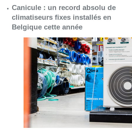
Consulter l'article "Canicule : un record abs
07 août 2026
Partager l'article
Facebook
Twitter
WhatsApp
Share
27 octobre 2024
- 19h14
Modifié le
28 octobre 2024
- 13h51
automne
FLOW
Piscine