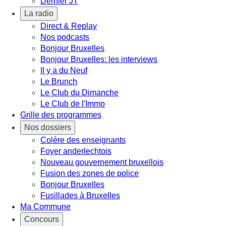
Dernier JT
La radio
Direct & Replay
Nos podcasts
Bonjour Bruxelles
Bonjour Bruxelles: les interviews
Il y a du Neuf
Le Brunch
Le Club du Dimanche
Le Club de l'Immo
Grille des programmes
Nos dossiers
Colère des enseignants
Foyer anderlechtois
Nouveau gouvernement bruxellois
Fusion des zones de police
Bonjour Bruxelles
Fusillades à Bruxelles
Ma Commune
Concours