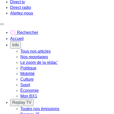
Direct tv
Direct radio
Alertez-nous
Déclencher le menu
Rechercher
Accueil
Info
Tous nos articles
Nos reportages
Le zoom de la rédac'
Politique
Mobilité
Culture
Sport
Économie
Mon BX1
Replay TV
Toutes nos émissions