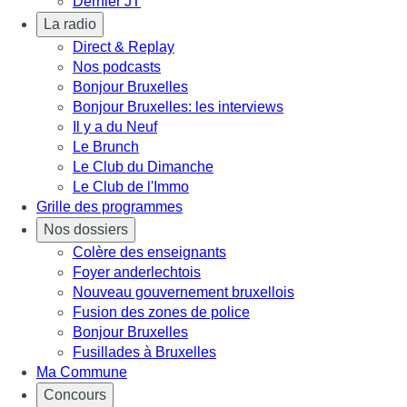
Dernier JT
La radio
Direct & Replay
Nos podcasts
Bonjour Bruxelles
Bonjour Bruxelles: les interviews
Il y a du Neuf
Le Brunch
Le Club du Dimanche
Le Club de l'Immo
Grille des programmes
Nos dossiers
Colère des enseignants
Foyer anderlechtois
Nouveau gouvernement bruxellois
Fusion des zones de police
Bonjour Bruxelles
Fusillades à Bruxelles
Ma Commune
Concours