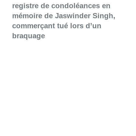
Consulter l'article "La Commune d’Ixelles 
06 août 2026
Partager l'article
Facebook
Twitter
WhatsApp
Share
22 août 2022
- 17h11
Enseignement
Supérieur
ULB
Université