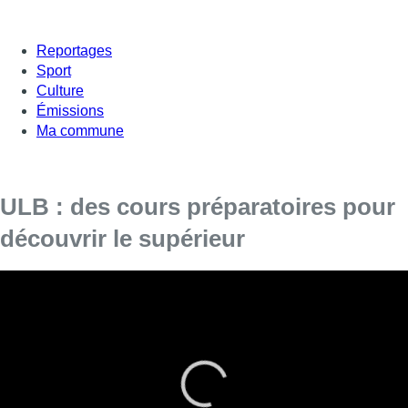
Reportages
Sport
Culture
Émissions
Ma commune
ULB : des cours préparatoires pour
découvrir le supérieur
À un mois de la rentrée dans le supérieur, les
étudiants tout juste sortis du secondaire
découvrent les auditoires et matières qu’ils
enchaîneront durant la prochaine année
scolaire.