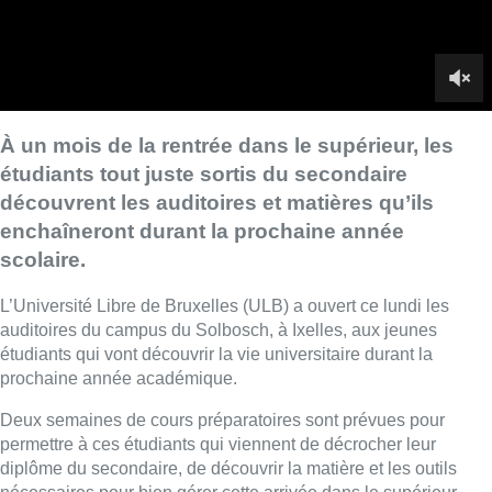
L’Université Libre de Bruxelles (ULB) a ouvert ce lundi les
auditoires du campus du Solbosch, à Ixelles, aux jeunes
étudiants qui vont découvrir la vie universitaire durant la
prochaine année académique.
Deux semaines de cours préparatoires sont prévues pour
permettre à ces étudiants qui viennent de décrocher leur
diplôme du secondaire, de découvrir la matière et les outils
nécessaires pour bien gérer cette arrivée dans le supérieur.
L’objectif est bien d’assurer une transition en douceur et, sur le
long terme, d’améliorer le taux de réussite de ces étudiants en
devenir.
►
Lire aussi |
Secondaire : les nouveaux rythmes scolaires
affectent les deuxièmes sessions
■ Reportage de
Michel Geyer
,
Frédéric De Henau
et
Laurence Paciarelli
.