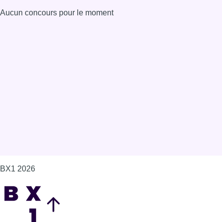
BX1 2026
Back to top
Consulter page Instagram
Consulter page Facebook
Consulter Youtube
Consulter TikTok
Nous rejoindre sur Whatsapp
S'abonner à notre newsletter