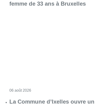
Consulter l'article "La police lance un avis 
06 août 2026
La Commune d’Ixelles ouvre un
registre de condoléances en
mémoire de Jaswinder Singh,
commerçant tué lors d’un
braquage