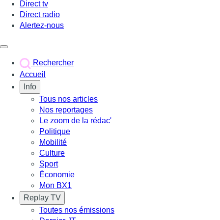
Direct tv
Direct radio
Alertez-nous
Déclencher le menu
Rechercher
Accueil
Info
Tous nos articles
Nos reportages
Le zoom de la rédac'
Politique
Mobilité
Culture
Sport
Économie
Mon BX1
Replay TV
Toutes nos émissions