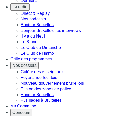
Dernier JT
La radio
Direct & Replay
Nos podcasts
Bonjour Bruxelles
Bonjour Bruxelles: les interviews
Il y a du Neuf
Le Brunch
Le Club du Dimanche
Le Club de l'Immo
Grille des programmes
Nos dossiers
Colère des enseignants
Foyer anderlechtois
Nouveau gouvernement bruxellois
Fusion des zones de police
Bonjour Bruxelles
Fusillades à Bruxelles
Ma Commune
Concours