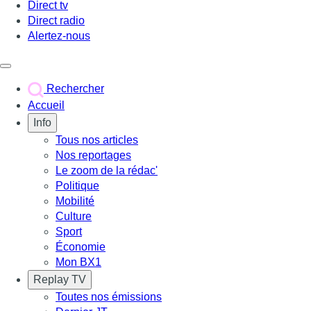
Direct tv
Direct radio
Alertez-nous
Déclencher le menu
Rechercher
Accueil
Info
Tous nos articles
Nos reportages
Le zoom de la rédac'
Politique
Mobilité
Culture
Sport
Économie
Mon BX1
Replay TV
Toutes nos émissions