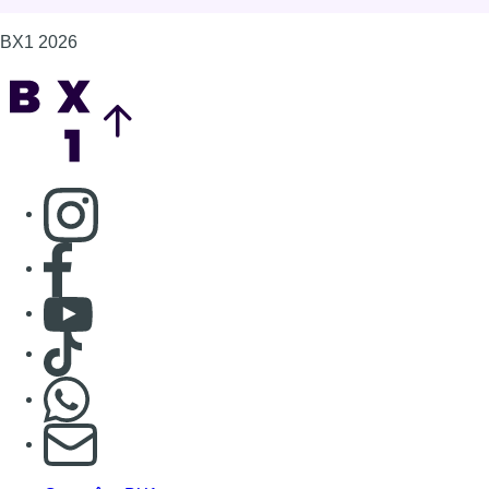
BX1 2026
Back to top
Consulter page Instagram
Consulter page Facebook
Consulter Youtube
Consulter TikTok
Nous rejoindre sur Whatsapp
S'abonner à notre newsletter