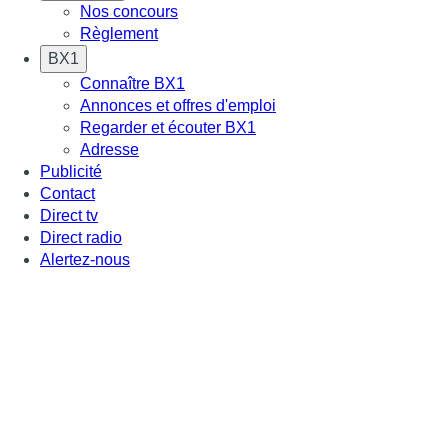
Nos concours
Règlement
BX1
Connaître BX1
Annonces et offres d'emploi
Regarder et écouter BX1
Adresse
Publicité
Contact
Direct tv
Direct radio
Alertez-nous