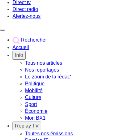
Direct tv
Direct radio
Alertez-nous
Déclencher le menu
Rechercher
Accueil
Info
Tous nos articles
Nos reportages
Le zoom de la rédac'
Politique
Mobilité
Culture
Sport
Économie
Mon BX1
Replay TV
Toutes nos émissions