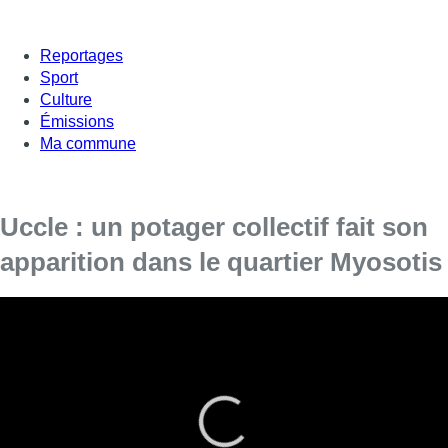
Reportages
Sport
Culture
Émissions
Ma commune
Uccle : un potager collectif fait son
apparition dans le quartier Myosotis
Dans le quartier Myosotis à Uccle, ça bêche ce samedi. Les
habitants ont décidé de faire une séance de jardinage pour
réaménager le terrain du Home Brugmann. L’objectif :
mettre en place un potager collectif et créer des liens
intergénérationnels.
Le terrain appartenant à la commune d’Uccle était jusqu’à