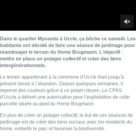
présent laissé à l’abandon. Depuis quelques semaines, il
reprend des couleurs grâce à un projet citoyen. Le CPAS
d’Uccle a délivré une autorisation pour l’exploitation de cette
parcelle située au pied du Home Brugmann.
En plus de créer un potager collectif, le but de ces séances de
jardinage est de créer des liens sociaux avec les résidents du
home, embellir le parc et favoriser la biodiversité.
Un espace de compost est également mis en place. Le projet
prévoit la rénovation de l’étang avec une garniture de plantes
grimpantes maraîchères sur les côtés.
■ Reportage de
Quentin Rosseels
et
Jean-Michel Herbint
A. Vdb – Photo : BX1/Quentin Rosseels
Lire aussi :
La 718e plantation du Meyboom
célébrée sous les vivats à Bruxelles