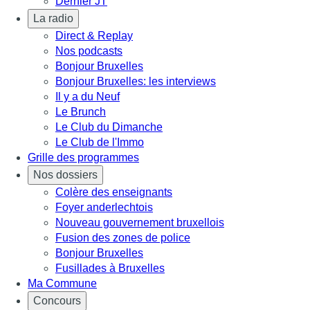
Dernier JT
La radio
Direct & Replay
Nos podcasts
Bonjour Bruxelles
Bonjour Bruxelles: les interviews
Il y a du Neuf
Le Brunch
Le Club du Dimanche
Le Club de l'Immo
Grille des programmes
Nos dossiers
Colère des enseignants
Foyer anderlechtois
Nouveau gouvernement bruxellois
Fusion des zones de police
Bonjour Bruxelles
Fusillades à Bruxelles
Ma Commune
Concours