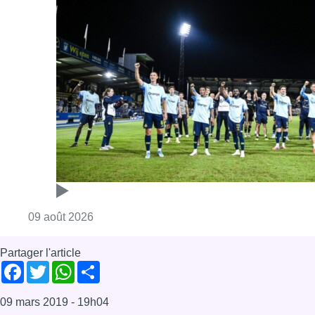
Consulter l'article "L’Union Saint-Gilloise dé
09 août 2026
Partager l'article
Facebook
Twitter
WhatsApp
Share
09 mars 2019
- 19h04
Myosotis durable
potager collectif
News
Uccle
Offres d’emploi