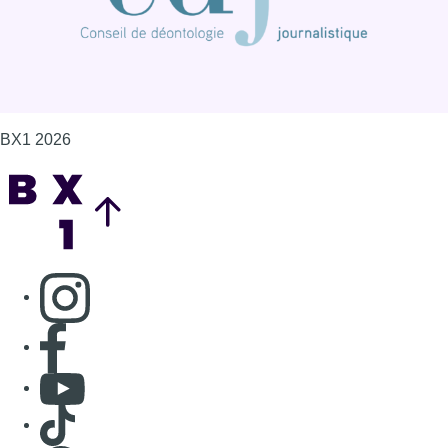
Consulter page Instagram
Consulter page Facebook
Consulter Youtube
Consulter TikTok
Nous rejoindre sur Whatsapp
S'abonner à notre newsletter
Connaître BX1
Publicité
Offres d'emploi
Contact
Mentions légales
Politique de cookies (UE)
Gérer les cookies