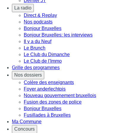
Dernier JT
La radio
Direct & Replay
Nos podcasts
Bonjour Bruxelles
Bonjour Bruxelles: les interviews
Il y a du Neuf
Le Brunch
Le Club du Dimanche
Le Club de l'Immo
Grille des programmes
Nos dossiers
Colère des enseignants
Foyer anderlechtois
Nouveau gouvernement bruxellois
Fusion des zones de police
Bonjour Bruxelles
Fusillades à Bruxelles
Ma Commune
Concours