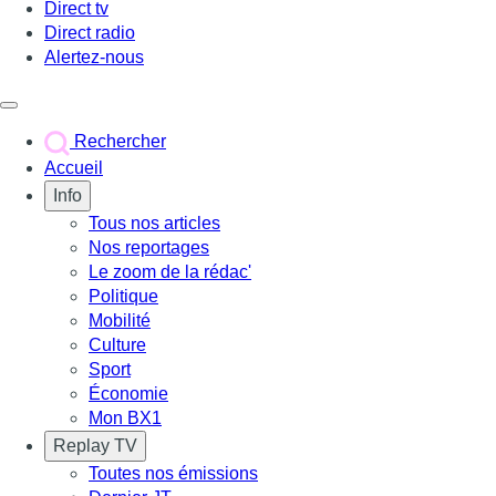
Direct tv
Direct radio
Alertez-nous
Déclencher le menu
Rechercher
Accueil
Info
Tous nos articles
Nos reportages
Le zoom de la rédac'
Politique
Mobilité
Culture
Sport
Économie
Mon BX1
Replay TV
Toutes nos émissions