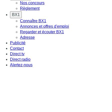
Nos concours
Règlement
BX1
Connaître BX1
Annonces et offres d'emploi
Regarder et écouter BX1
Adresse
Publicité
Contact
Direct tv
Direct radio
Alertez-nous