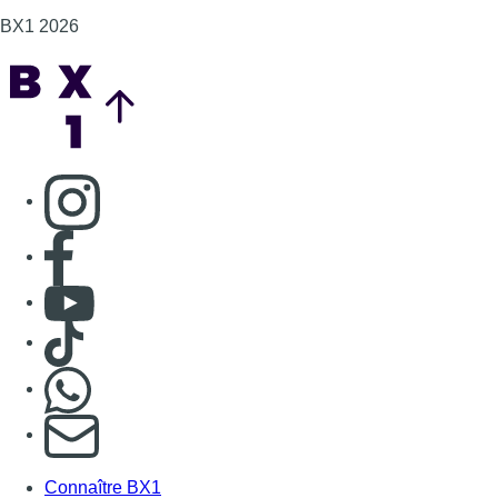
BX1 2026
Back to top
Consulter page Instagram
Consulter page Facebook
Consulter Youtube
Consulter TikTok
Nous rejoindre sur Whatsapp
S'abonner à notre newsletter
Connaître BX1