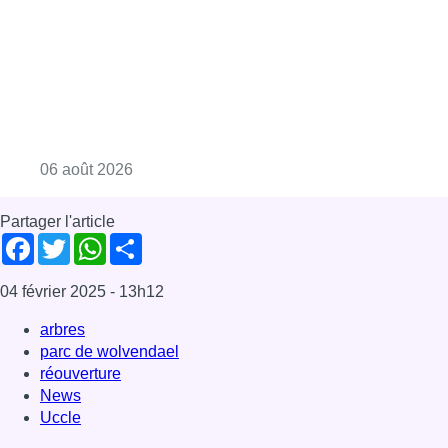
Consulter l'article "La Commune d’Ixelles 
06 août 2026
Partager l'article
Facebook
Twitter
WhatsApp
Share
04 février 2025
- 13h12
arbres
parc de wolvendael
réouverture
News
Uccle