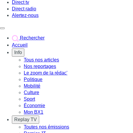
Direct tv
Direct radio
Alertez-nous
Déclencher le menu
Rechercher
Accueil
Info
Tous nos articles
Nos reportages
Le zoom de la rédac'
Politique
Mobilité
Culture
Sport
Économie
Mon BX1
Replay TV
Toutes nos émissions