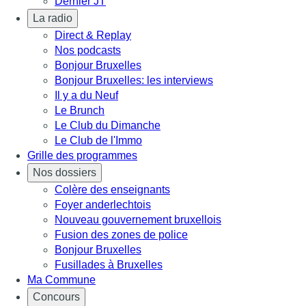
Dernier JT
La radio
Direct & Replay
Nos podcasts
Bonjour Bruxelles
Bonjour Bruxelles: les interviews
Il y a du Neuf
Le Brunch
Le Club du Dimanche
Le Club de l'Immo
Grille des programmes
Nos dossiers
Colère des enseignants
Foyer anderlechtois
Nouveau gouvernement bruxellois
Fusion des zones de police
Bonjour Bruxelles
Fusillades à Bruxelles
Ma Commune
Concours