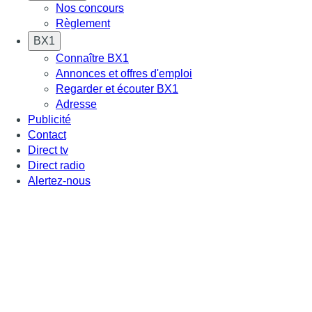
Nos concours
Règlement
BX1
Connaître BX1
Annonces et offres d'emploi
Regarder et écouter BX1
Adresse
Publicité
Contact
Direct tv
Direct radio
Alertez-nous