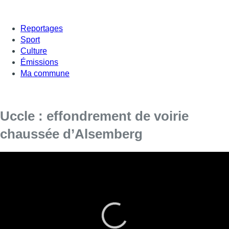
Reportages
Sport
Culture
Émissions
Ma commune
Uccle : effondrement de voirie
chaussée d’Alsemberg
Ce mardi dans la matinée, Bruxelles Mobilité a constaté un
effondrement de voirie chaussée d’Alsemberg.
L’axe est donc fermé entre les avenues Floréal et Messidor. “
La
circulation des voitures est interrompue sur la chaussée
d’Alsemberg entre l’avenue de Messidor et l’avenue de Floréal.
Mais les trams circulen
t”, a indiqué la zone de police.