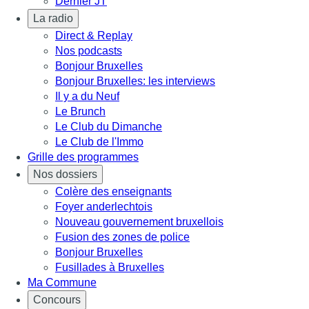
Dernier JT
La radio
Direct & Replay
Nos podcasts
Bonjour Bruxelles
Bonjour Bruxelles: les interviews
Il y a du Neuf
Le Brunch
Le Club du Dimanche
Le Club de l'Immo
Grille des programmes
Nos dossiers
Colère des enseignants
Foyer anderlechtois
Nouveau gouvernement bruxellois
Fusion des zones de police
Bonjour Bruxelles
Fusillades à Bruxelles
Ma Commune
Concours