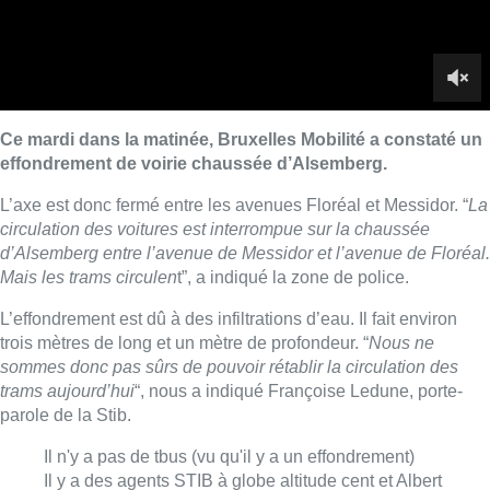
L’effondrement est dû à des infiltrations d’eau. Il fait environ
trois mètres de long et un mètre de profondeur. “
Nous ne
sommes donc pas sûrs de pouvoir rétablir la circulation des
trams aujourd’hui
“, nous a indiqué Françoise Ledune, porte-
parole de la Stib.
Il n'y a pas de tbus (vu qu'il y a un effondrement)
Il y a des agents STIB à globe altitude cent et Albert
pour guider les voyageurs et de rapprocher des
arrêts avec 37 et 43. ^lb
— STIB-MIVB (@STIBMIVB)
December 17, 2019
V.Lh. et T.D. – Photo: BX1
Lire aussi :
Schaerbeek : un important incendie
dans un entrepôt maîtrisé après