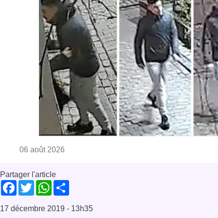
Consulter l'article "La police lance un avis 
06 août 2026
Partager l'article
Facebook
Twitter
WhatsApp
Share
17 décembre 2019
- 13h35
chaussée d'Alsemberg
effondrement voirie
Navette
uccle
News
Uccle
Offres d’emploi