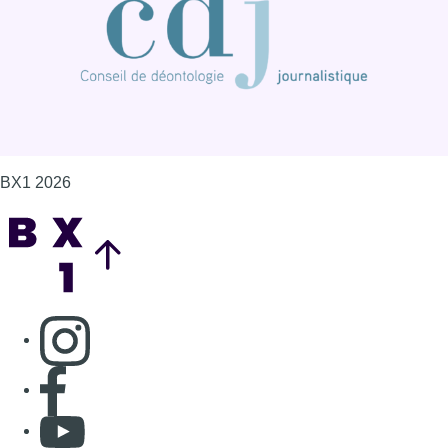
Consulter page Instagram
Consulter page Facebook
Consulter Youtube
Consulter TikTok
Nous rejoindre sur Whatsapp
S'abonner à notre newsletter
Connaître BX1
Publicité
Offres d'emploi
Contact
Mentions légales
Politique de cookies (UE)