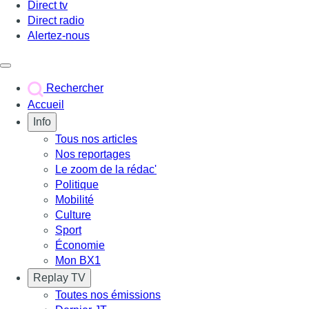
Direct tv
Direct radio
Alertez-nous
Déclencher le menu
Rechercher
Accueil
Info
Tous nos articles
Nos reportages
Le zoom de la rédac'
Politique
Mobilité
Culture
Sport
Économie
Mon BX1
Replay TV
Toutes nos émissions