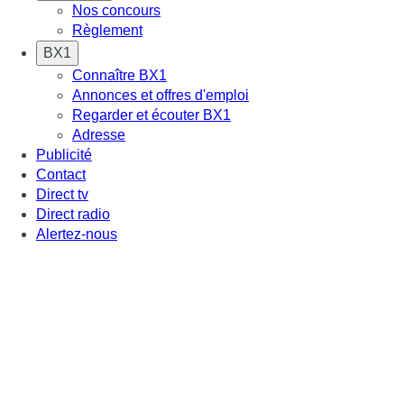
Nos concours
Règlement
BX1
Connaître BX1
Annonces et offres d'emploi
Regarder et écouter BX1
Adresse
Publicité
Contact
Direct tv
Direct radio
Alertez-nous