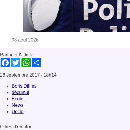
Consulter l'article "Coups de feu sur fond d
08 août 2026
Partager l'article
Facebook
Twitter
WhatsApp
Share
28 septembre 2017
- 18h14
Boris Dilliès
décumul
Ecolo
News
Uccle
Offres d’emploi