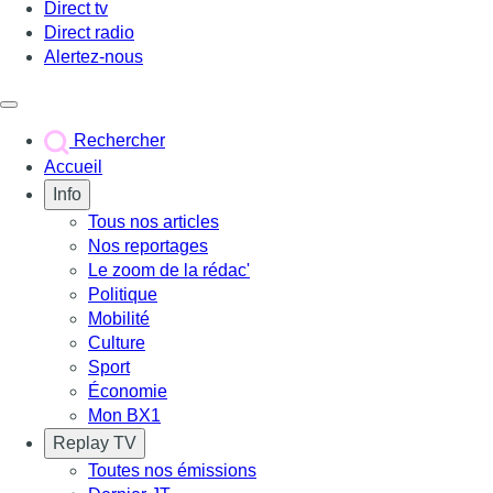
Direct tv
Direct radio
Alertez-nous
Déclencher le menu
Rechercher
Accueil
Info
Tous nos articles
Nos reportages
Le zoom de la rédac'
Politique
Mobilité
Culture
Sport
Économie
Mon BX1
Replay TV
Toutes nos émissions