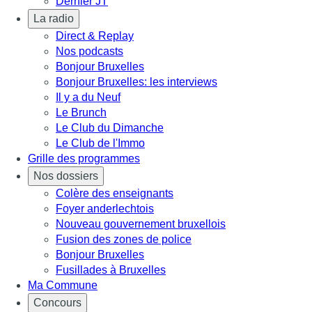
Dernier JT
La radio
Direct & Replay
Nos podcasts
Bonjour Bruxelles
Bonjour Bruxelles: les interviews
Il y a du Neuf
Le Brunch
Le Club du Dimanche
Le Club de l'Immo
Grille des programmes
Nos dossiers
Colère des enseignants
Foyer anderlechtois
Nouveau gouvernement bruxellois
Fusion des zones de police
Bonjour Bruxelles
Fusillades à Bruxelles
Ma Commune
Concours