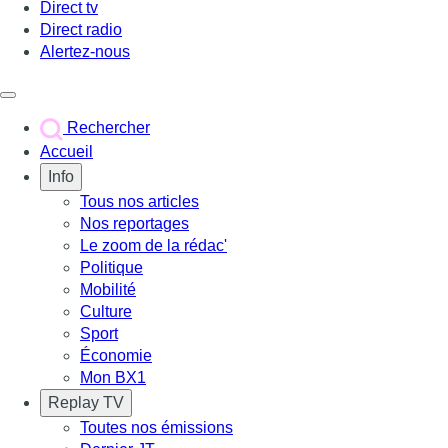
Direct tv
Direct radio
Alertez-nous
Déclencher le menu
Rechercher
Accueil
Info
Tous nos articles
Nos reportages
Le zoom de la rédac'
Politique
Mobilité
Culture
Sport
Économie
Mon BX1
Replay TV
Toutes nos émissions