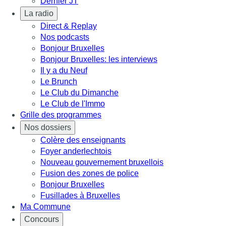
Dernier JT
La radio
Direct & Replay
Nos podcasts
Bonjour Bruxelles
Bonjour Bruxelles: les interviews
Il y a du Neuf
Le Brunch
Le Club du Dimanche
Le Club de l'Immo
Grille des programmes
Nos dossiers
Colère des enseignants
Foyer anderlechtois
Nouveau gouvernement bruxellois
Fusion des zones de police
Bonjour Bruxelles
Fusillades à Bruxelles
Ma Commune
Concours