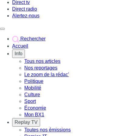
Direct tv
Direct radio
Alertez-nous
Déclencher le menu
Rechercher
Accueil
Info
Tous nos articles
Nos reportages
Le zoom de la rédac'
Politique
Mobilité
Culture
Sport
Économie
Mon BX1
Replay TV
Toutes nos émissions