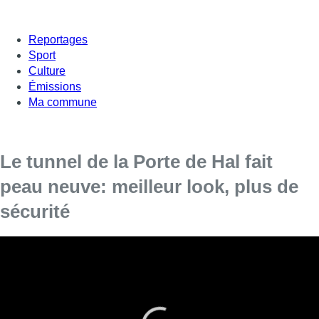
Reportages
Sport
Culture
Émissions
Ma commune
Le tunnel de la Porte de Hal fait
peau neuve: meilleur look, plus de
sécurité
Après deux ans de travaux et un investissement de 32
millions d’euros, la rénovation du tunnel de la Porte de Hal
est terminée à Bruxelles. L’infrastructure comporte
désormais plusieurs éléments artistiques. Le tunnel devra
encore rester fermé de nuit pendant quelques semaines