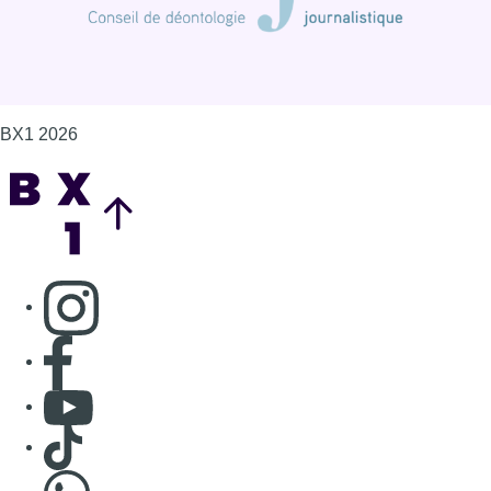
Consulter page Facebook
Consulter Youtube
Consulter TikTok
Nous rejoindre sur Whatsapp
S'abonner à notre newsletter
Connaître BX1
Publicité
Offres d'emploi
Contact
Mentions légales
Politique de cookies (UE)
Gérer les cookies