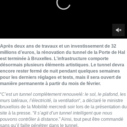
pour les derniers réglages et tests, mais il sera ouvert de
manière permanente à partir du mois de février.
“
C’est un tunnel complètement renouvelé: le sol, le plafond, les
murs latéraux, l’électricité, la ventilation
“, a déclaré le ministre
bruxellois de la Mobilité mercredi soir lors de la présentation du
site à la presse. “
Il s’agit d’un tunnel intelligent que nous
pouvons contrôler à distance
.” Ainsi, tout peut être commandé
sans qu’il faille pénétrer dans le tunnel.
Une attention particulière a été portée aux dispositifs anti-feu.
Éclairées à l’aide de lampes LED vertes, les sorties de secours
sont encore plus visibles en cas d’incident grâce à des spots
éclairants. Des éléments artistiques ont été ajoutés à l’intérieur.
“
C’est la première fois qu’une telle intervention artistique voit le
jour dans un tunnel à Bruxelles. C’est lorsque les
automobilistes se déplacent à 50 km/h qu’ils jouissent de l’effet
maximal de cette scénographie
“, selon M. Smet. “
S’il est à
l’arrêt, il remarquera certains éléments de détails.
“
Cette approche créative sera appliquée à d’autres tunnels que