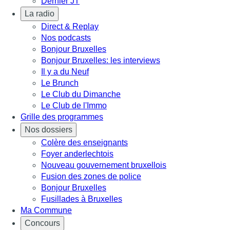
Dernier JT
La radio
Direct & Replay
Nos podcasts
Bonjour Bruxelles
Bonjour Bruxelles: les interviews
Il y a du Neuf
Le Brunch
Le Club du Dimanche
Le Club de l'Immo
Grille des programmes
Nos dossiers
Colère des enseignants
Foyer anderlechtois
Nouveau gouvernement bruxellois
Fusion des zones de police
Bonjour Bruxelles
Fusillades à Bruxelles
Ma Commune
Concours