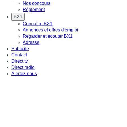
Nos concours
Règlement
BX1
Connaître BX1
Annonces et offres d'emploi
Regarder et écouter BX1
Adresse
Publicité
Contact
Direct tv
Direct radio
Alertez-nous