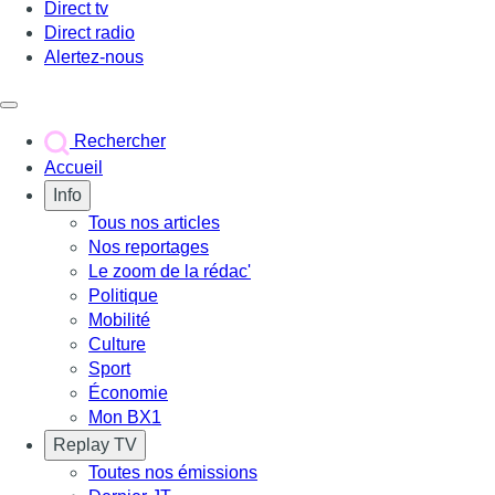
Direct tv
Direct radio
Alertez-nous
Déclencher le menu
Rechercher
Accueil
Info
Tous nos articles
Nos reportages
Le zoom de la rédac'
Politique
Mobilité
Culture
Sport
Économie
Mon BX1
Replay TV
Toutes nos émissions