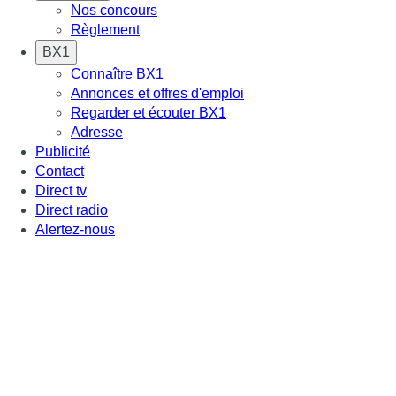
Nos concours
Règlement
BX1
Connaître BX1
Annonces et offres d'emploi
Regarder et écouter BX1
Adresse
Publicité
Contact
Direct tv
Direct radio
Alertez-nous