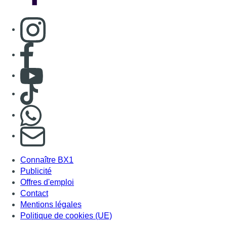
Consulter page Instagram
Consulter page Facebook
Consulter Youtube
Consulter TikTok
Nous rejoindre sur Whatsapp
S'abonner à notre newsletter
Connaître BX1
Publicité
Offres d'emploi
Contact
Mentions légales
Politique de cookies (UE)