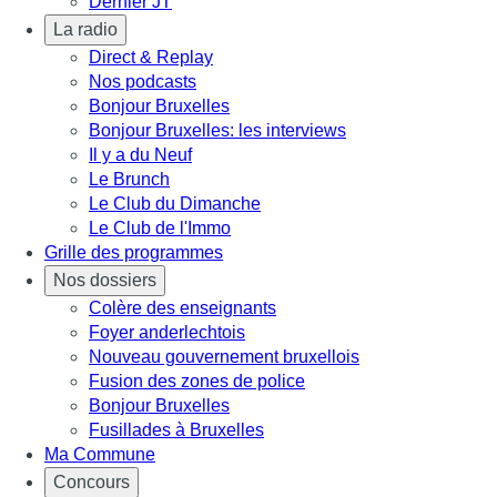
Dernier JT
La radio
Direct & Replay
Nos podcasts
Bonjour Bruxelles
Bonjour Bruxelles: les interviews
Il y a du Neuf
Le Brunch
Le Club du Dimanche
Le Club de l'Immo
Grille des programmes
Nos dossiers
Colère des enseignants
Foyer anderlechtois
Nouveau gouvernement bruxellois
Fusion des zones de police
Bonjour Bruxelles
Fusillades à Bruxelles
Ma Commune
Concours