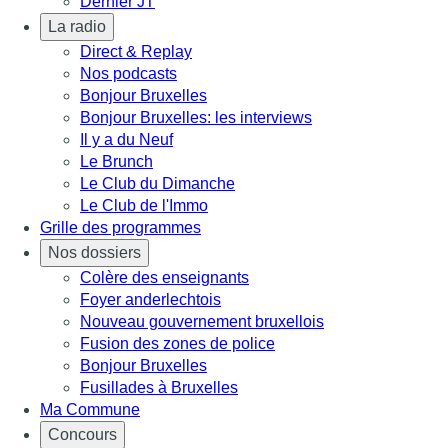
Dernier JT
La radio
Direct & Replay
Nos podcasts
Bonjour Bruxelles
Bonjour Bruxelles: les interviews
Il y a du Neuf
Le Brunch
Le Club du Dimanche
Le Club de l'Immo
Grille des programmes
Nos dossiers
Colère des enseignants
Foyer anderlechtois
Nouveau gouvernement bruxellois
Fusion des zones de police
Bonjour Bruxelles
Fusillades à Bruxelles
Ma Commune
Concours