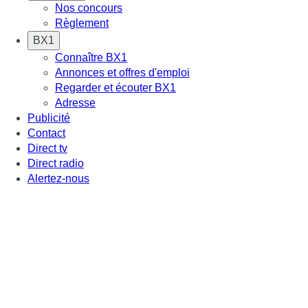
Nos concours
Règlement
BX1
Connaître BX1
Annonces et offres d'emploi
Regarder et écouter BX1
Adresse
Publicité
Contact
Direct tv
Direct radio
Alertez-nous