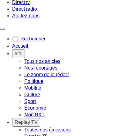
Direct tv
Direct radio
Alertez-nous
Déclencher le menu
Rechercher
Accueil
Info
Tous nos articles
Nos reportages
Le zoom de la rédac'
Politique
Mobilité
Culture
Sport
Économie
Mon BX1
Replay TV
Toutes nos émissions