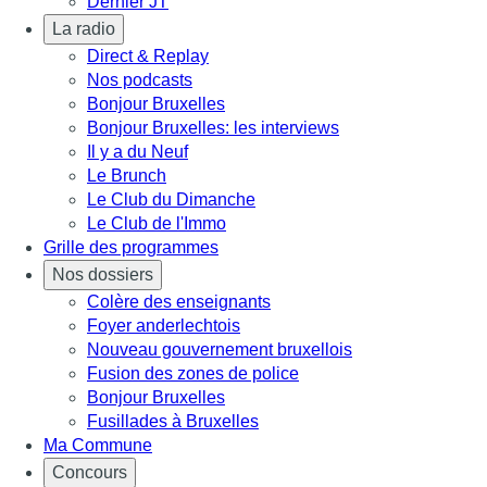
Dernier JT
La radio
Direct & Replay
Nos podcasts
Bonjour Bruxelles
Bonjour Bruxelles: les interviews
Il y a du Neuf
Le Brunch
Le Club du Dimanche
Le Club de l'Immo
Grille des programmes
Nos dossiers
Colère des enseignants
Foyer anderlechtois
Nouveau gouvernement bruxellois
Fusion des zones de police
Bonjour Bruxelles
Fusillades à Bruxelles
Ma Commune
Concours