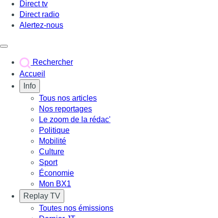
Direct tv
Direct radio
Alertez-nous
Déclencher le menu
Rechercher
Accueil
Info
Tous nos articles
Nos reportages
Le zoom de la rédac'
Politique
Mobilité
Culture
Sport
Économie
Mon BX1
Replay TV
Toutes nos émissions