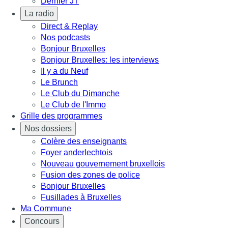
Dernier JT
La radio
Direct & Replay
Nos podcasts
Bonjour Bruxelles
Bonjour Bruxelles: les interviews
Il y a du Neuf
Le Brunch
Le Club du Dimanche
Le Club de l'Immo
Grille des programmes
Nos dossiers
Colère des enseignants
Foyer anderlechtois
Nouveau gouvernement bruxellois
Fusion des zones de police
Bonjour Bruxelles
Fusillades à Bruxelles
Ma Commune
Concours