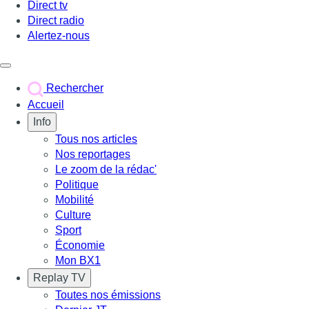
Direct tv
Direct radio
Alertez-nous
Déclencher le menu
Rechercher
Accueil
Info
Tous nos articles
Nos reportages
Le zoom de la rédac'
Politique
Mobilité
Culture
Sport
Économie
Mon BX1
Replay TV
Toutes nos émissions