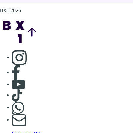
BX1 2026
Back to top
Consulter page Instagram
Consulter page Facebook
Consulter Youtube
Consulter TikTok
Nous rejoindre sur Whatsapp
S'abonner à notre newsletter