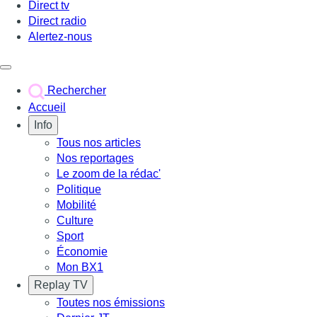
Direct tv
Direct radio
Alertez-nous
Déclencher le menu
Rechercher
Accueil
Info
Tous nos articles
Nos reportages
Le zoom de la rédac'
Politique
Mobilité
Culture
Sport
Économie
Mon BX1
Replay TV
Toutes nos émissions