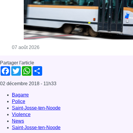
Consulter l'article "Berchem-Sainte-Agathe: le
07 août 2026
Partager l'article
Facebook
Twitter
WhatsApp
Share
02 décembre 2018
- 11h33
Bagarre
Police
Saint-Josse-ten-Noode
Violence
News
Saint-Josse-ten-Noode