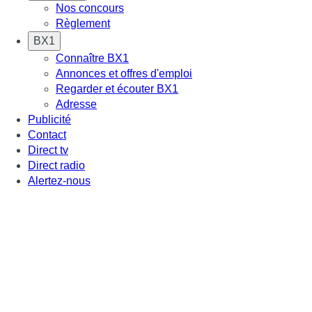
Nos concours
Règlement
BX1
Connaître BX1
Annonces et offres d'emploi
Regarder et écouter BX1
Adresse
Publicité
Contact
Direct tv
Direct radio
Alertez-nous