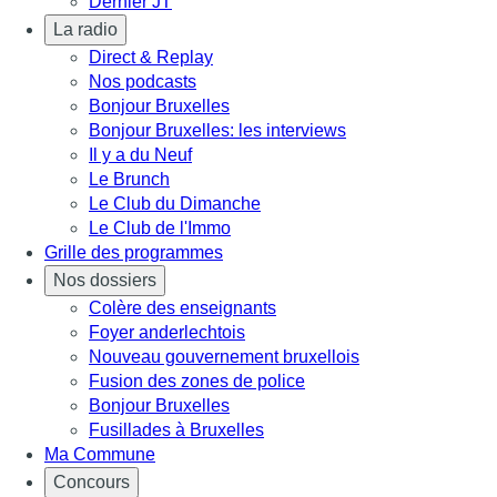
Dernier JT
La radio
Direct & Replay
Nos podcasts
Bonjour Bruxelles
Bonjour Bruxelles: les interviews
Il y a du Neuf
Le Brunch
Le Club du Dimanche
Le Club de l'Immo
Grille des programmes
Nos dossiers
Colère des enseignants
Foyer anderlechtois
Nouveau gouvernement bruxellois
Fusion des zones de police
Bonjour Bruxelles
Fusillades à Bruxelles
Ma Commune
Concours