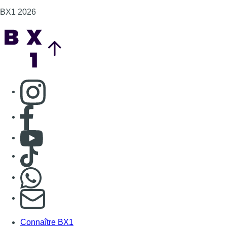
BX1 2026
Back to top
Consulter page Instagram
Consulter page Facebook
Consulter Youtube
Consulter TikTok
Nous rejoindre sur Whatsapp
S'abonner à notre newsletter
Connaître BX1