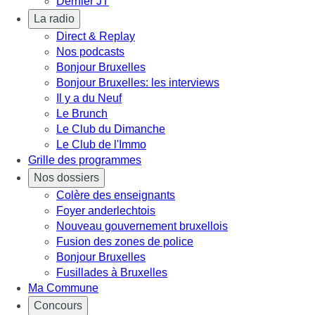
Dernier JT
La radio
Direct & Replay
Nos podcasts
Bonjour Bruxelles
Bonjour Bruxelles: les interviews
Il y a du Neuf
Le Brunch
Le Club du Dimanche
Le Club de l'Immo
Grille des programmes
Nos dossiers
Colère des enseignants
Foyer anderlechtois
Nouveau gouvernement bruxellois
Fusion des zones de police
Bonjour Bruxelles
Fusillades à Bruxelles
Ma Commune
Concours