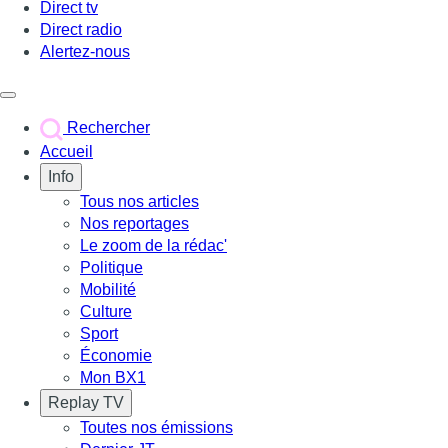
Direct tv
Direct radio
Alertez-nous
Déclencher le menu
Rechercher
Accueil
Info
Tous nos articles
Nos reportages
Le zoom de la rédac'
Politique
Mobilité
Culture
Sport
Économie
Mon BX1
Replay TV
Toutes nos émissions