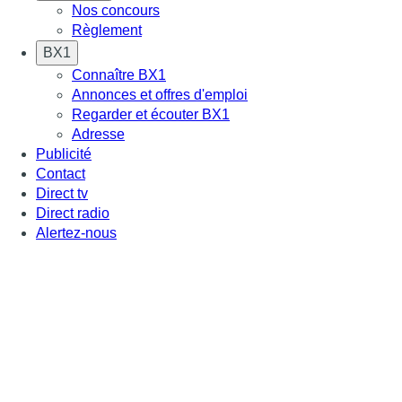
Nos concours
Règlement
BX1
Connaître BX1
Annonces et offres d'emploi
Regarder et écouter BX1
Adresse
Publicité
Contact
Direct tv
Direct radio
Alertez-nous