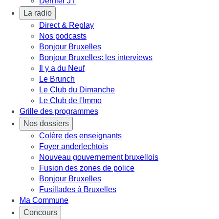
Dernier JT
La radio
Direct & Replay
Nos podcasts
Bonjour Bruxelles
Bonjour Bruxelles: les interviews
Il y a du Neuf
Le Brunch
Le Club du Dimanche
Le Club de l'Immo
Grille des programmes
Nos dossiers
Colère des enseignants
Foyer anderlechtois
Nouveau gouvernement bruxellois
Fusion des zones de police
Bonjour Bruxelles
Fusillades à Bruxelles
Ma Commune
Concours