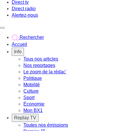
Direct tv
Direct radio
Alertez-nous
Déclencher le menu
Rechercher
Accueil
Info
Tous nos articles
Nos reportages
Le zoom de la rédac'
Politique
Mobilité
Culture
Sport
Économie
Mon BX1
Replay TV
Toutes nos émissions