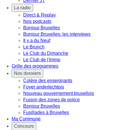
Dernier JT
La radio
Direct & Replay
Nos podcasts
Bonjour Bruxelles
Bonjour Bruxelles: les interviews
Il y a du Neuf
Le Brunch
Le Club du Dimanche
Le Club de l'Immo
Grille des programmes
Nos dossiers
Colère des enseignants
Foyer anderlechtois
Nouveau gouvernement bruxellois
Fusion des zones de police
Bonjour Bruxelles
Fusillades à Bruxelles
Ma Commune
Concours