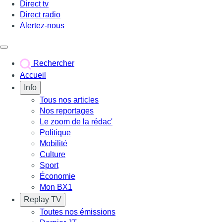
Direct tv
Direct radio
Alertez-nous
Déclencher le menu
Rechercher
Accueil
Info
Tous nos articles
Nos reportages
Le zoom de la rédac'
Politique
Mobilité
Culture
Sport
Économie
Mon BX1
Replay TV
Toutes nos émissions