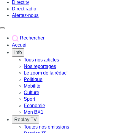
Direct tv
Direct radio
Alertez-nous
Déclencher le menu
Rechercher
Accueil
Info
Tous nos articles
Nos reportages
Le zoom de la rédac'
Politique
Mobilité
Culture
Sport
Économie
Mon BX1
Replay TV
Toutes nos émissions