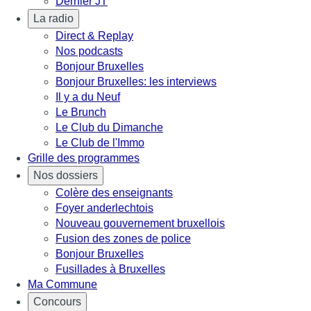
Dernier JT
La radio
Direct & Replay
Nos podcasts
Bonjour Bruxelles
Bonjour Bruxelles: les interviews
Il y a du Neuf
Le Brunch
Le Club du Dimanche
Le Club de l'Immo
Grille des programmes
Nos dossiers
Colère des enseignants
Foyer anderlechtois
Nouveau gouvernement bruxellois
Fusion des zones de police
Bonjour Bruxelles
Fusillades à Bruxelles
Ma Commune
Concours