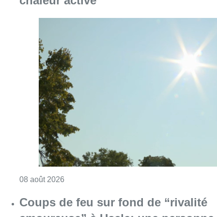
Consulter l'article "Météo: du soleil et jusqu
08 août 2026
Coups de feu sur fond de “rivalité
amoureuse” à Uccle: une personne
blessée à la jambe