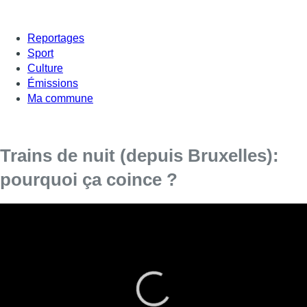
Reportages
Sport
Culture
Émissions
Ma commune
Trains de nuit (depuis Bruxelles):
pourquoi ça coince ?
Populaire entre les années 30 et 70, le train de nuit a
finalement fait sa réapparition en Europe au cours de ces
dernières années. Pourtant, maintenir ces liaisons ne semble
aujourd’hui pas toujours évident. Certaines compagnies
reviennent sur leurs décisions et réduisent, voire suppriment,
certains trajets pour des raisons techniques et économiques.
Alors pourquoi ça coince ? Éléments de réponses dans cet