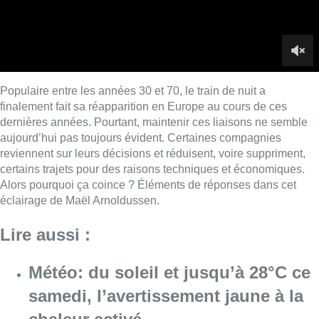
éclairage de Maël Arnoldussen.
Lire aussi :
Météo: du soleil et jusqu’à 28°C ce
samedi, l’avertissement jaune à la
chaleur activé