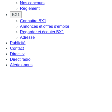
Nos concours
Règlement
BX1
Connaître BX1
Annonces et offres d'emploi
Regarder et écouter BX1
Adresse
Publicité
Contact
Direct tv
Direct radio
Alertez-nous