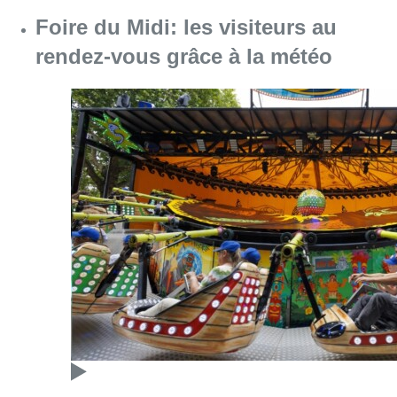
Consulter l'article "Foire du Midi: les visite
07 août 2026
Partager l'article
Facebook
Twitter
WhatsApp
Share
10 avril 2025
- 16h59
train de nuit
News
Reportages
Offres d’emploi