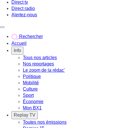
Direct tv
Direct radio
Alertez-nous
Déclencher le menu
Rechercher
Accueil
Info
Tous nos articles
Nos reportages
Le zoom de la rédac'
Politique
Mobilité
Culture
Sport
Économie
Mon BX1
Replay TV
Toutes nos émissions