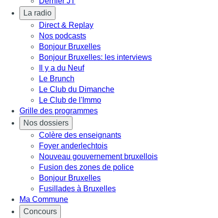
Dernier JT
La radio
Direct & Replay
Nos podcasts
Bonjour Bruxelles
Bonjour Bruxelles: les interviews
Il y a du Neuf
Le Brunch
Le Club du Dimanche
Le Club de l'Immo
Grille des programmes
Nos dossiers
Colère des enseignants
Foyer anderlechtois
Nouveau gouvernement bruxellois
Fusion des zones de police
Bonjour Bruxelles
Fusillades à Bruxelles
Ma Commune
Concours