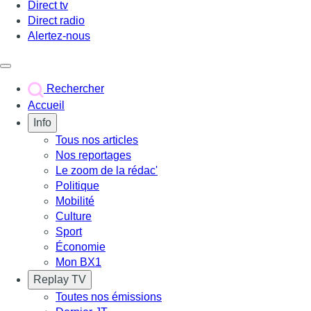
Direct tv
Direct radio
Alertez-nous
Déclencher le menu
Rechercher
Accueil
Info
Tous nos articles
Nos reportages
Le zoom de la rédac'
Politique
Mobilité
Culture
Sport
Économie
Mon BX1
Replay TV
Toutes nos émissions