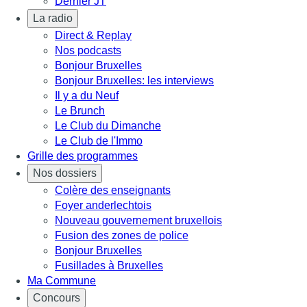
Dernier JT
La radio
Direct & Replay
Nos podcasts
Bonjour Bruxelles
Bonjour Bruxelles: les interviews
Il y a du Neuf
Le Brunch
Le Club du Dimanche
Le Club de l'Immo
Grille des programmes
Nos dossiers
Colère des enseignants
Foyer anderlechtois
Nouveau gouvernement bruxellois
Fusion des zones de police
Bonjour Bruxelles
Fusillades à Bruxelles
Ma Commune
Concours