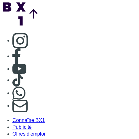
Back to top
Consulter page Instagram
Consulter page Facebook
Consulter Youtube
Consulter TikTok
Nous rejoindre sur Whatsapp
S'abonner à notre newsletter
Connaître BX1
Publicité
Offres d'emploi