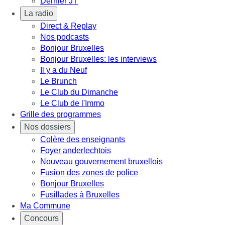
Dernier JT
La radio
Direct & Replay
Nos podcasts
Bonjour Bruxelles
Bonjour Bruxelles: les interviews
Il y a du Neuf
Le Brunch
Le Club du Dimanche
Le Club de l'Immo
Grille des programmes
Nos dossiers
Colère des enseignants
Foyer anderlechtois
Nouveau gouvernement bruxellois
Fusion des zones de police
Bonjour Bruxelles
Fusillades à Bruxelles
Ma Commune
Concours