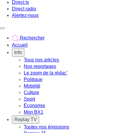
Direct tv
Direct radio
Alertez-nous
Déclencher le menu
Rechercher
Accueil
Info
Tous nos articles
Nos reportages
Le zoom de la rédac'
Politique
Mobilité
Culture
Sport
Économie
Mon BX1
Replay TV
Toutes nos émissions