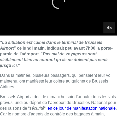
Dans la matinée, plusieurs passagers, qui pensaient leur vol
maintenu, ont manifesté leur colère au guichet de Brussels
Airlines.
Brussels Airport a décidé dimanche soir d’annuler tous les vols
prévus lundi au départ de l’aéroport de Bruxelles-National pour
des raisons de “
sécurité
“,
en ce jour de manifestation nationale
.
Car le nombre d’agents de contrôle des bagages à main,
majoritairement en grève, était insuffisant pour permettre pas
d’assurer le suivi des opérations.
232 vols annulés
Une nouvelle mise à jour de la situation a mis en évidence
qu’encore moins de travailleurs de la société de sécurité G4S
qu’annoncé assureraient le contrôle de sécurité. Les temps
d’attente menaçaient de dépasser les huit heures, c’est
pourquoi l’aéroport a décidé de limiter ses activités prévues
lundi.
“Au total, 232 vols au départ de Bussels Airport sont annulés