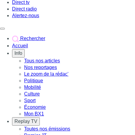
Direct tv
Direct radio
Alertez-nous
Déclencher le menu
Rechercher
Accueil
Info
Tous nos articles
Nos reportages
Le zoom de la rédac'
Politique
Mobilité
Culture
Sport
Économie
Mon BX1
Replay TV
Toutes nos émissions