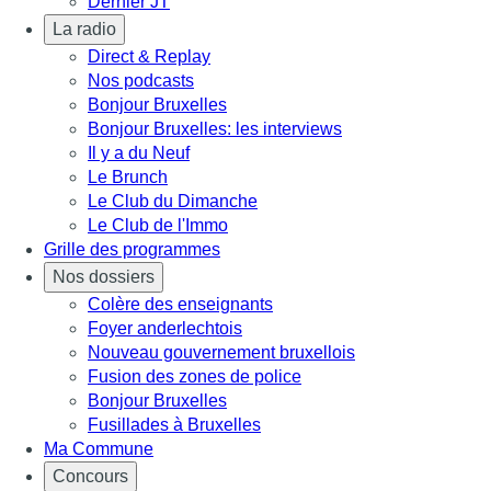
Dernier JT
La radio
Direct & Replay
Nos podcasts
Bonjour Bruxelles
Bonjour Bruxelles: les interviews
Il y a du Neuf
Le Brunch
Le Club du Dimanche
Le Club de l'Immo
Grille des programmes
Nos dossiers
Colère des enseignants
Foyer anderlechtois
Nouveau gouvernement bruxellois
Fusion des zones de police
Bonjour Bruxelles
Fusillades à Bruxelles
Ma Commune
Concours