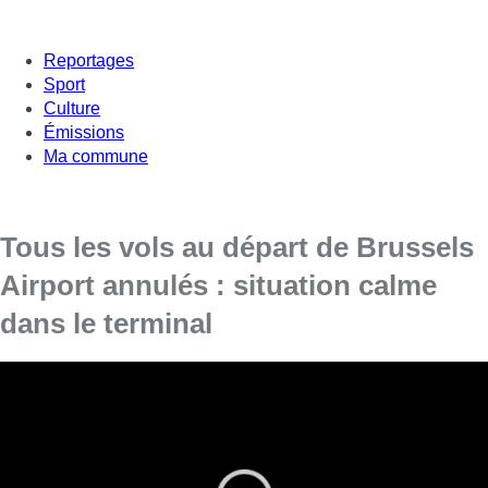
Reportages
Sport
Culture
Émissions
Ma commune
Tous les vols au départ de Brussels
Airport annulés : situation calme
dans le terminal
“La situation est calme dans le terminal de Brussels
Airport
” ce lundi matin, indiquait peu avant 7h00 la porte-
parole de l’aéroport. “
Pas mal de voyageurs sont
visiblement bien au courant qu’ils ne doivent pas venir
jusqu’ici.
“