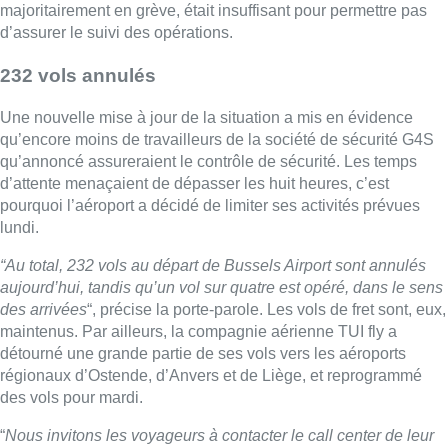
aujourd’hui, tandis qu’un vol sur quatre est opéré, dans le sens
des arrivées
“, précise la porte-parole. Les vols de fret sont, eux,
maintenus. Par ailleurs, la compagnie aérienne TUI fly a
détourné une grande partie de ses vols vers les aéroports
régionaux d’Ostende, d’Anvers et de Liège, et reprogrammé
des vols pour mardi.
“
Nous invitons les voyageurs à contacter le call center de leur
compagnie aérienne pour un éventuel remboursement ou un
rebooking
“, précise l’aéroport.
Belga
►Reportage de
Marie-Noëlle Dinant
,
Frédéric De Henau
et
Pierre Delmée
Lire aussi :
À Bruxelles, le blocus s’invite dans
des lieux insolites : “C’est