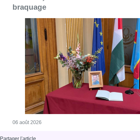
Consulter l'article "La Commune d’Ixelles 
06 août 2026
Partager l'article
Facebook
Twitter
WhatsApp
Share
20 juin 2022
- 15h45
20 juin
annulation
Avion
Brussels Airport
Grève
Vol
Voyage
News