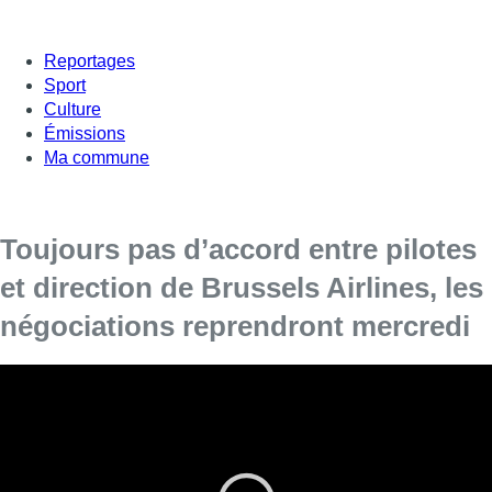
Reportages
Sport
Culture
Émissions
Ma commune
Toujours pas d’accord entre pilotes
et direction de Brussels Airlines, les
négociations reprendront mercredi