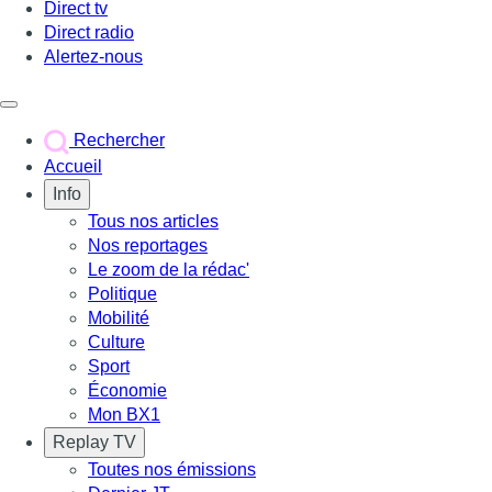
Direct tv
Direct radio
Alertez-nous
Déclencher le menu
Rechercher
Accueil
Info
Tous nos articles
Nos reportages
Le zoom de la rédac'
Politique
Mobilité
Culture
Sport
Économie
Mon BX1
Replay TV
Toutes nos émissions