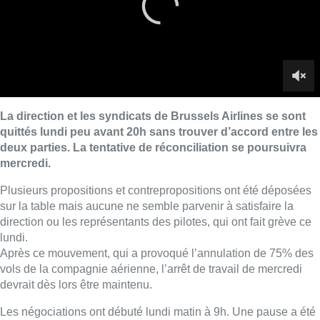
La direction et les syndicats de Brussels Airlines se sont
quittés lundi peu avant 20h sans trouver d’accord entre les
deux parties. La tentative de réconciliation se poursuivra
mercredi.
Plusieurs propositions et contrepropositions ont été déposées
sur la table mais aucune ne semble parvenir à satisfaire la
direction ou les représentants des pilotes, qui ont fait grève ce
lundi.
Après ce mouvement, qui a provoqué l’annulation de 75% des
vols de la compagnie aérienne, l’arrêt de travail de mercredi
devrait dès lors être maintenu.
Les négociations ont débuté lundi matin à 9h. Une pause a été