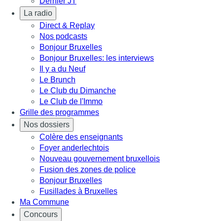
Dernier JT
La radio
Direct & Replay
Nos podcasts
Bonjour Bruxelles
Bonjour Bruxelles: les interviews
Il y a du Neuf
Le Brunch
Le Club du Dimanche
Le Club de l'Immo
Grille des programmes
Nos dossiers
Colère des enseignants
Foyer anderlechtois
Nouveau gouvernement bruxellois
Fusion des zones de police
Bonjour Bruxelles
Fusillades à Bruxelles
Ma Commune
Concours