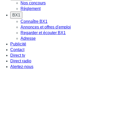
Nos concours
Règlement
BX1
Connaître BX1
Annonces et offres d'emploi
Regarder et écouter BX1
Adresse
Publicité
Contact
Direct tv
Direct radio
Alertez-nous