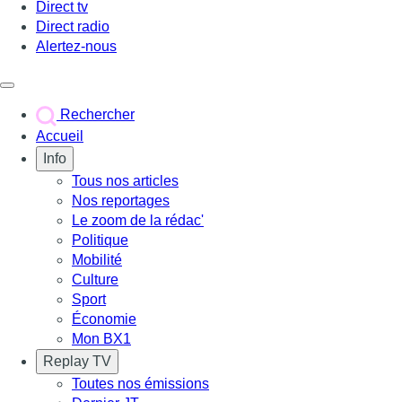
Direct tv
Direct radio
Alertez-nous
Déclencher le menu
Rechercher
Accueil
Info
Tous nos articles
Nos reportages
Le zoom de la rédac'
Politique
Mobilité
Culture
Sport
Économie
Mon BX1
Replay TV
Toutes nos émissions