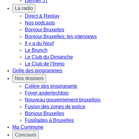
Dernier JT
La radio
Direct & Replay
Nos podcasts
Bonjour Bruxelles
Bonjour Bruxelles: les interviews
Il y a du Neuf
Le Brunch
Le Club du Dimanche
Le Club de l'Immo
Grille des programmes
Nos dossiers
Colère des enseignants
Foyer anderlechtois
Nouveau gouvernement bruxellois
Fusion des zones de police
Bonjour Bruxelles
Fusillades à Bruxelles
Ma Commune
Concours