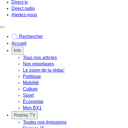
Direct tv
Direct radio
Alertez-nous
Déclencher le menu
Rechercher
Accueil
Info
Tous nos articles
Nos reportages
Le zoom de la rédac'
Politique
Mobilité
Culture
Sport
Économie
Mon BX1
Replay TV
Toutes nos émissions