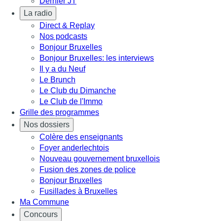
Dernier JT
La radio
Direct & Replay
Nos podcasts
Bonjour Bruxelles
Bonjour Bruxelles: les interviews
Il y a du Neuf
Le Brunch
Le Club du Dimanche
Le Club de l'Immo
Grille des programmes
Nos dossiers
Colère des enseignants
Foyer anderlechtois
Nouveau gouvernement bruxellois
Fusion des zones de police
Bonjour Bruxelles
Fusillades à Bruxelles
Ma Commune
Concours