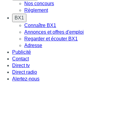
Nos concours
Règlement
BX1
Connaître BX1
Annonces et offres d'emploi
Regarder et écouter BX1
Adresse
Publicité
Contact
Direct tv
Direct radio
Alertez-nous