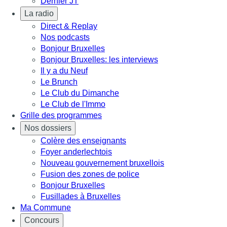
Dernier JT
La radio
Direct & Replay
Nos podcasts
Bonjour Bruxelles
Bonjour Bruxelles: les interviews
Il y a du Neuf
Le Brunch
Le Club du Dimanche
Le Club de l'Immo
Grille des programmes
Nos dossiers
Colère des enseignants
Foyer anderlechtois
Nouveau gouvernement bruxellois
Fusion des zones de police
Bonjour Bruxelles
Fusillades à Bruxelles
Ma Commune
Concours