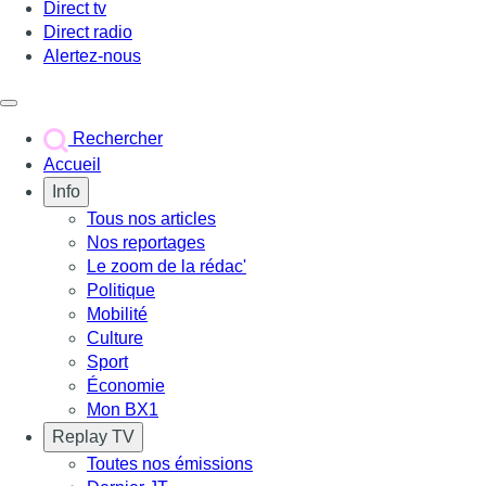
Direct tv
Direct radio
Alertez-nous
Déclencher le menu
Rechercher
Accueil
Info
Tous nos articles
Nos reportages
Le zoom de la rédac'
Politique
Mobilité
Culture
Sport
Économie
Mon BX1
Replay TV
Toutes nos émissions