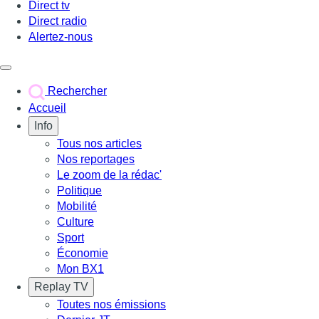
Direct tv
Direct radio
Alertez-nous
Déclencher le menu
Rechercher
Accueil
Info
Tous nos articles
Nos reportages
Le zoom de la rédac'
Politique
Mobilité
Culture
Sport
Économie
Mon BX1
Replay TV
Toutes nos émissions