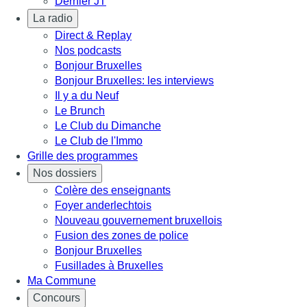
Dernier JT
La radio
Direct & Replay
Nos podcasts
Bonjour Bruxelles
Bonjour Bruxelles: les interviews
Il y a du Neuf
Le Brunch
Le Club du Dimanche
Le Club de l'Immo
Grille des programmes
Nos dossiers
Colère des enseignants
Foyer anderlechtois
Nouveau gouvernement bruxellois
Fusion des zones de police
Bonjour Bruxelles
Fusillades à Bruxelles
Ma Commune
Concours