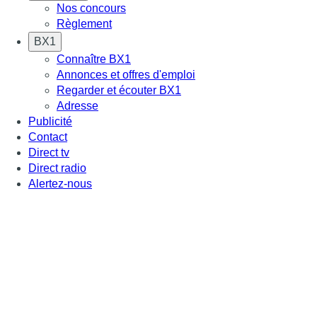
Nos concours
Règlement
BX1
Connaître BX1
Annonces et offres d'emploi
Regarder et écouter BX1
Adresse
Publicité
Contact
Direct tv
Direct radio
Alertez-nous