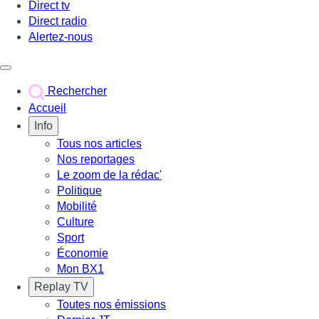
Direct tv
Direct radio
Alertez-nous
Déclencher le menu
Rechercher
Accueil
Info
Tous nos articles
Nos reportages
Le zoom de la rédac'
Politique
Mobilité
Culture
Sport
Économie
Mon BX1
Replay TV
Toutes nos émissions