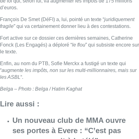
de loi qui, selon lui, va augmenter les impôts de 175 millions
d’euros.
François De Smet (DéFI) a, lui, pointé un texte “
juridiquement
fragile
” qui va certainement donner lieu à des contestations.
Fort active sur ce dossier ces dernières semaines, Catherine
Fonck (Les Engagés) a déploré “
le flou
” qui subsiste encore sur
le texte.
Enfin, au nom du PTB, Sofie Merckx a fustigé un texte qui
“
augmente les impôts, non sur les multi-millionnaires, mais sur
les ASBL
“.
Belga – Photo : Belga / Hatim Kaghat
Lire aussi :
Un nouveau club de MMA ouvre
ses portes à Evere : “C’est pas