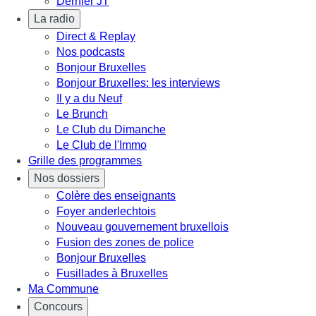
Dernier JT
La radio
Direct & Replay
Nos podcasts
Bonjour Bruxelles
Bonjour Bruxelles: les interviews
Il y a du Neuf
Le Brunch
Le Club du Dimanche
Le Club de l'Immo
Grille des programmes
Nos dossiers
Colère des enseignants
Foyer anderlechtois
Nouveau gouvernement bruxellois
Fusion des zones de police
Bonjour Bruxelles
Fusillades à Bruxelles
Ma Commune
Concours