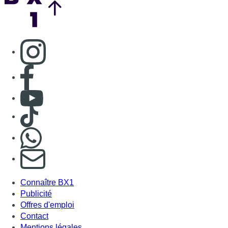
Consulter page Instagram
Consulter page Facebook
Consulter Youtube
Consulter TikTok
Nous rejoindre sur Whatsapp
S'abonner à notre newsletter
Connaître BX1
Publicité
Offres d'emploi
Contact
Mentions légales