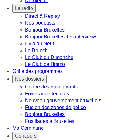
Dernier JT
La radio
Direct & Replay
Nos podcasts
Bonjour Bruxelles
Bonjour Bruxelles: les interviews
Il y a du Neuf
Le Brunch
Le Club du Dimanche
Le Club de l'Immo
Grille des programmes
Nos dossiers
Colère des enseignants
Foyer anderlechtois
Nouveau gouvernement bruxellois
Fusion des zones de police
Bonjour Bruxelles
Fusillades à Bruxelles
Ma Commune
Concours