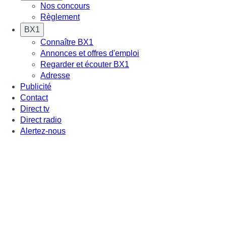
Nos concours
Règlement
BX1
Connaître BX1
Annonces et offres d'emploi
Regarder et écouter BX1
Adresse
Publicité
Contact
Direct tv
Direct radio
Alertez-nous