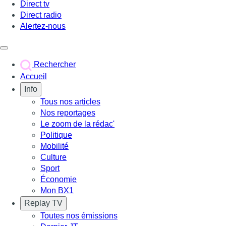
Direct tv
Direct radio
Alertez-nous
Déclencher le menu
Rechercher
Accueil
Info
Tous nos articles
Nos reportages
Le zoom de la rédac'
Politique
Mobilité
Culture
Sport
Économie
Mon BX1
Replay TV
Toutes nos émissions