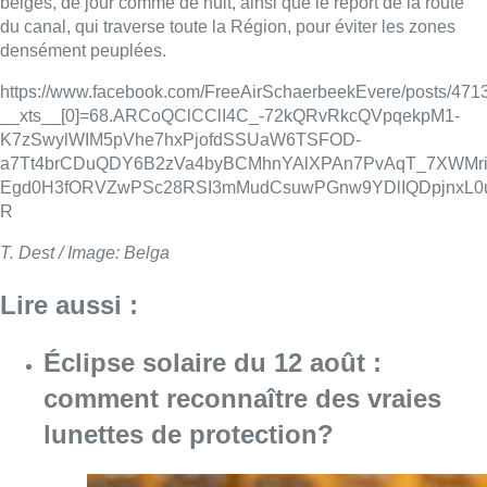
belges, de jour comme de nuit, ainsi que le report de la route
du canal, qui traverse toute la Région, pour éviter les zones
densément peuplées.
https://www.facebook.com/FreeAirSchaerbeekEvere/posts/47
__xts__[0]=68.ARCoQClCClI4C_-72kQRvRkcQVpqekpM1-
K7zSwylWIM5pVhe7hxPjofdSSUaW6TSFOD-
a7Tt4brCDuQDY6B2zVa4byBCMhnYAlXPAn7PvAqT_7XWMri
Egd0H3fORVZwPSc28RSI3mMudCsuwPGnw9YDlIQDpjnxL0u
R
T. Dest / Image: Belga
Lire aussi :
Éclipse solaire du 12 août :
comment reconnaître des vraies
lunettes de protection?