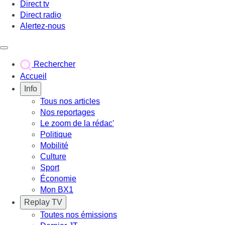
Direct tv
Direct radio
Alertez-nous
Déclencher le menu
Rechercher
Accueil
Info
Tous nos articles
Nos reportages
Le zoom de la rédac'
Politique
Mobilité
Culture
Sport
Économie
Mon BX1
Replay TV
Toutes nos émissions