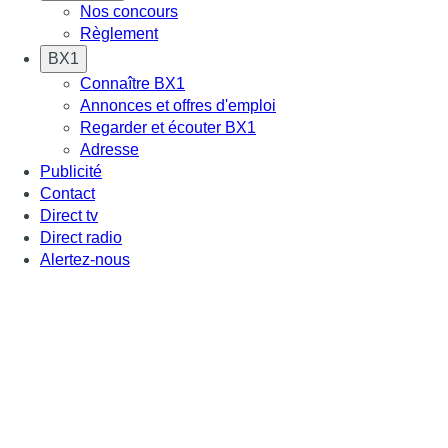
Nos concours
Règlement
BX1
Connaître BX1
Annonces et offres d'emploi
Regarder et écouter BX1
Adresse
Publicité
Contact
Direct tv
Direct radio
Alertez-nous