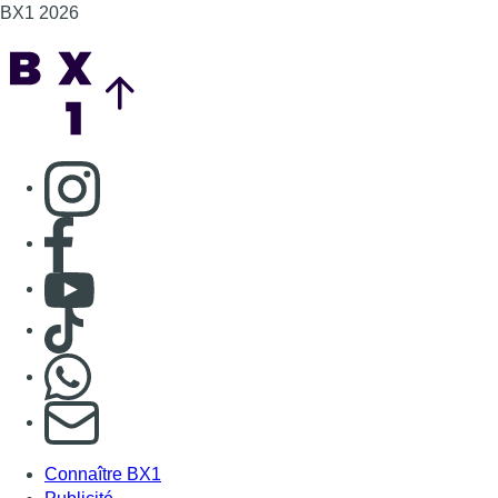
BX1 2026
Back to top
Consulter page Instagram
Consulter page Facebook
Consulter Youtube
Consulter TikTok
Nous rejoindre sur Whatsapp
S'abonner à notre newsletter
Connaître BX1