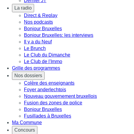
Dernier JT
La radio
Direct & Replay
Nos podcasts
Bonjour Bruxelles
Bonjour Bruxelles: les interviews
Il y a du Neuf
Le Brunch
Le Club du Dimanche
Le Club de l'Immo
Grille des programmes
Nos dossiers
Colère des enseignants
Foyer anderlechtois
Nouveau gouvernement bruxellois
Fusion des zones de police
Bonjour Bruxelles
Fusillades à Bruxelles
Ma Commune
Concours