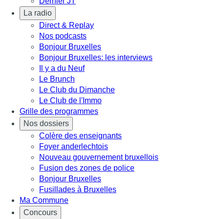
Dernier JT
La radio
Direct & Replay
Nos podcasts
Bonjour Bruxelles
Bonjour Bruxelles: les interviews
Il y a du Neuf
Le Brunch
Le Club du Dimanche
Le Club de l'Immo
Grille des programmes
Nos dossiers
Colère des enseignants
Foyer anderlechtois
Nouveau gouvernement bruxellois
Fusion des zones de police
Bonjour Bruxelles
Fusillades à Bruxelles
Ma Commune
Concours