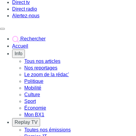
Direct tv
Direct radio
Alertez-nous
Déclencher le menu
Rechercher
Accueil
Info
Tous nos articles
Nos reportages
Le zoom de la rédac'
Politique
Mobilité
Culture
Sport
Économie
Mon BX1
Replay TV
Toutes nos émissions