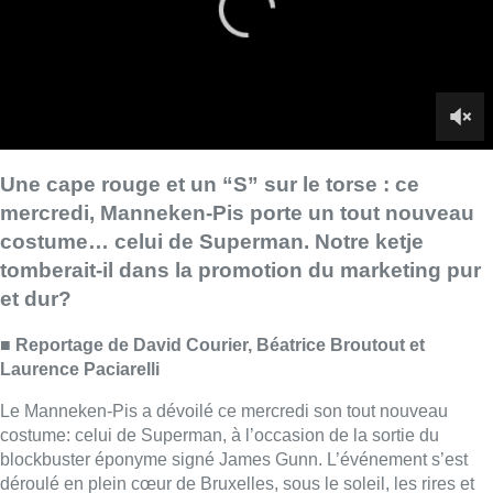
et dur?
■
Reportage de David Courier, Béatrice Broutout et
Laurence Paciarelli
Le Manneken-Pis a dévoilé ce mercredi son tout nouveau
costume: celui de Superman, à l’occasion de la sortie du
blockbuster éponyme signé James Gunn. L’événement s’est
déroulé en plein cœur de Bruxelles, sous le soleil, les rires et
les crépitements des appareils photo.
Julien, le petit héros bruxellois, a comme toujours honoré son
public à sa manière: en arrosant généreusement la foule, cette
fois avec sa cape rouge et le célèbre “S” sur le torse. “
Il coche
toutes les cases: il porte des collants, il vole en l’air (enfin, en
statue, c’est compliqué), et il sauve le monde… un pipi à la
fois
“, a lancé avec humour Marc Guebel, président de l’Ordre
des Amis de Manneken-Pis, lors de la cérémonie de
présentation de ce nouveau costume – le 1.181e!
►À lire aussi |
Manneken-Pis enfile son nouveau costume de
Schtroumpf