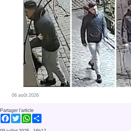
Consulter l'article "La police lance un avis 
06 août 2026
Partager l'article
Facebook
Twitter
WhatsApp
Share
09 juillet 2025
- 16h17
Cinéma
Folklore bruxellois
Manneken-Pis
Ordre des Amis de Manneken-Pis
Superman
Bruxelles-ville
News
Reportages
Offres d’emploi