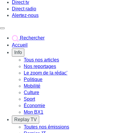
Direct tv
Direct radio
Alertez-nous
Déclencher le menu
Rechercher
Accueil
Info
Tous nos articles
Nos reportages
Le zoom de la rédac'
Politique
Mobilité
Culture
Sport
Économie
Mon BX1
Replay TV
Toutes nos émissions