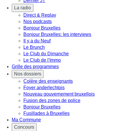
Dernier JT
La radio
Direct & Replay
Nos podcasts
Bonjour Bruxelles
Bonjour Bruxelles: les interviews
Il y a du Neuf
Le Brunch
Le Club du Dimanche
Le Club de l'Immo
Grille des programmes
Nos dossiers
Colère des enseignants
Foyer anderlechtois
Nouveau gouvernement bruxellois
Fusion des zones de police
Bonjour Bruxelles
Fusillades à Bruxelles
Ma Commune
Concours