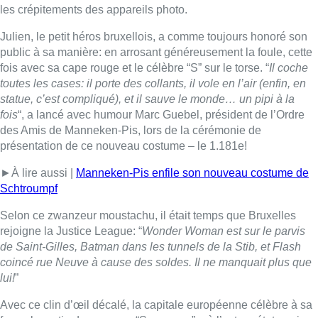
Selon ce zwanzeur moustachu, il était temps que Bruxelles
rejoigne la Justice League: “
Wonder Woman est sur le parvis
de Saint-Gilles, Batman dans les tunnels de la Stib, et Flash
coincé rue Neuve à cause des soldes. Il ne manquait plus que
lui!
”
Avec ce clin d’œil décalé, la capitale européenne célèbre à sa
façon la sortie du nouveau “Superman”, où l’acteur états-unien
David Corenswet incarne pour la première fois Clark Kent. Une
version 2025 plus tourmentée du super-héros, toujours animé
par la justice et la compassion, mais confronté à ses doutes. Le
film sort ce mercredi dans les salles belges.
Belga – Photo : Belga Image/MATEUSZ KUKULKA
Lire aussi :
Schaerbeek : un important incendie
dans un entrepôt maîtrisé après