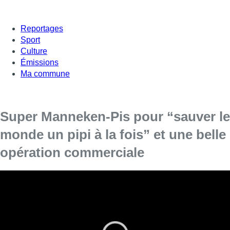
Reportages
Sport
Culture
Émissions
Ma commune
Super Manneken-Pis pour “sauver le
monde un pipi à la fois” et une belle
opération commerciale
Une cape rouge et un “S” sur le torse : ce
mercredi, Manneken-Pis porte un tout nouveau
costume… celui de Superman. Notre ketje
tomberait-il dans la promotion du marketing pur