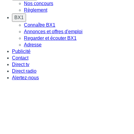
Nos concours
Règlement
BX1
Connaître BX1
Annonces et offres d'emploi
Regarder et écouter BX1
Adresse
Publicité
Contact
Direct tv
Direct radio
Alertez-nous