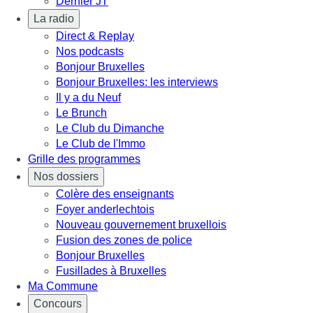
Dernier JT
La radio
Direct & Replay
Nos podcasts
Bonjour Bruxelles
Bonjour Bruxelles: les interviews
Il y a du Neuf
Le Brunch
Le Club du Dimanche
Le Club de l'Immo
Grille des programmes
Nos dossiers
Colère des enseignants
Foyer anderlechtois
Nouveau gouvernement bruxellois
Fusion des zones de police
Bonjour Bruxelles
Fusillades à Bruxelles
Ma Commune
Concours