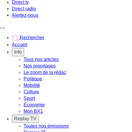
Direct tv
Direct radio
Alertez-nous
Déclencher le menu
Rechercher
Accueil
Info
Tous nos articles
Nos reportages
Le zoom de la rédac'
Politique
Mobilité
Culture
Sport
Économie
Mon BX1
Replay TV
Toutes nos émissions