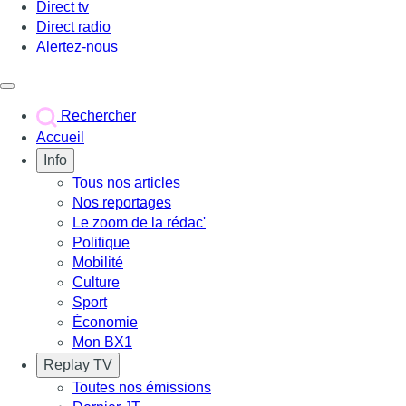
Direct tv
Direct radio
Alertez-nous
Déclencher le menu
Rechercher
Accueil
Info
Tous nos articles
Nos reportages
Le zoom de la rédac'
Politique
Mobilité
Culture
Sport
Économie
Mon BX1
Replay TV
Toutes nos émissions