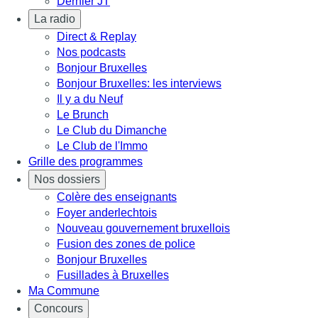
Dernier JT
La radio
Direct & Replay
Nos podcasts
Bonjour Bruxelles
Bonjour Bruxelles: les interviews
Il y a du Neuf
Le Brunch
Le Club du Dimanche
Le Club de l'Immo
Grille des programmes
Nos dossiers
Colère des enseignants
Foyer anderlechtois
Nouveau gouvernement bruxellois
Fusion des zones de police
Bonjour Bruxelles
Fusillades à Bruxelles
Ma Commune
Concours