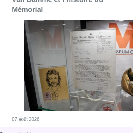
Consulter l'article "Mémorial Van Damme: “F
07 août 2026
Partager l'article
Facebook
Twitter
WhatsApp
Share
03 avril 2025
- 13h51
Actiris
Bernard Clerfayt
cristina amboldi
Audi Brussels
Économie
News
Reportages