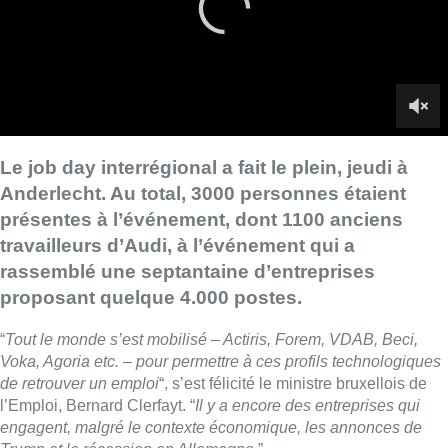
rassemblé une septantaine d’entreprises
proposant quelque 4.000 postes.
“
Tout le monde s’est mobilisé – Actiris, Forem, VDAB, Beci,
Voka, Agoria etc. – pour permettre à ces profils technologiques
de retrouver un emploi
“, s’est félicité le ministre bruxellois de
l’Emploi, Bernard Clerfayt. “
Il y a encore des entreprises qui
engagent, malgré le contexte économique, les annonces de
Trump et la récession en Allemagne
.”
Cette journée n’est en outre que “
le début d’un processus
“,
embraye le CEO de la chambre de commerce bruxelloise Beci,
Thierry Geerts. “
Nous avons dû refuser de nombreuses
entreprises. Malgré le drame d’Audi, il y a plus d’emplois à
pourvoir que d’emplois perdus. Et ce, dans une immense
diversité de secteurs. C’est aujourd’hui le travailleur qui a la
main et peut faire son shopping
.”
Les anciens d’Audi sont très recherchés pour leur expertise
technique nécessaire, leur savoir-faire et leur expérience,
assurent les services régionaux de l’emploi. “
Dès la fermeture,