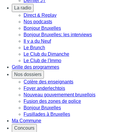
Dernier JT
La radio
Direct & Replay
Nos podcasts
Bonjour Bruxelles
Bonjour Bruxelles: les interviews
Il y a du Neuf
Le Brunch
Le Club du Dimanche
Le Club de l'Immo
Grille des programmes
Nos dossiers
Colère des enseignants
Foyer anderlechtois
Nouveau gouvernement bruxellois
Fusion des zones de police
Bonjour Bruxelles
Fusillades à Bruxelles
Ma Commune
Concours