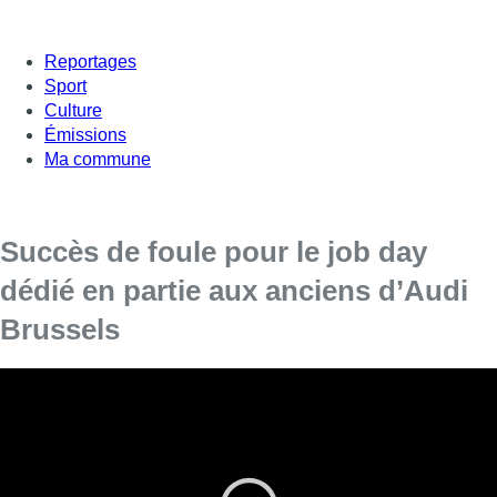
Reportages
Sport
Culture
Émissions
Ma commune
Succès de foule pour le job day
dédié en partie aux anciens d’Audi
Brussels
Le job day interrégional a fait le plein, jeudi à
Anderlecht. Au total, 3000 personnes étaient
présentes à l’événement, dont 1100 anciens
travailleurs d’Audi, à l’événement qui a