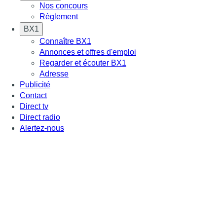
Nos concours
Règlement
BX1
Connaître BX1
Annonces et offres d'emploi
Regarder et écouter BX1
Adresse
Publicité
Contact
Direct tv
Direct radio
Alertez-nous