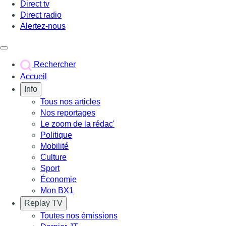
Direct tv
Direct radio
Alertez-nous
Déclencher le menu
Rechercher
Accueil
Info
Tous nos articles
Nos reportages
Le zoom de la rédac'
Politique
Mobilité
Culture
Sport
Économie
Mon BX1
Replay TV
Toutes nos émissions