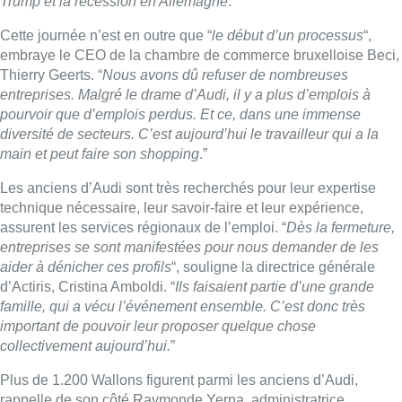
entreprises se sont manifestées pour nous demander de les
aider à dénicher ces profils
“, souligne la directrice générale
d’Actiris, Cristina Amboldi. “
Ils faisaient partie d’une grande
famille, qui a vécu l’événement ensemble. C’est donc très
important de pouvoir leur proposer quelque chose
collectivement aujourd’hui.
”
Plus de 1.200 Wallons figurent parmi les anciens d’Audi,
rappelle de son côté Raymonde Yerna, administratrice
générale du Forem. “
La plupart proviennent du Hainaut, où le
chômage est déjà élevé. Nous voulions donc absolument être
présents pour ces travailleurs qui intéressent énormément les
recruteurs. Nous organiserons d’ailleurs des job day
supplémentaires en Wallonie, également pour les entreprises
que nous avons dû refuser aujourd’hui
.”
Belga – Photo : Belga
Lire aussi :
Foire du Midi: les visiteurs au