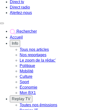
Direct tv
Direct radio
Alertez-nous
Déclencher le menu
Rechercher
Accueil
Info
Tous nos articles
Nos reportages
Le zoom de la rédac'
Politique
Mobilité
Culture
Sport
Économie
Mon BX1
Replay TV
Toutes nos émissions