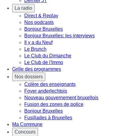
Dernier JT
La radio
Direct & Replay
Nos podcasts
Bonjour Bruxelles
Bonjour Bruxelles: les interviews
Il y a du Neuf
Le Brunch
Le Club du Dimanche
Le Club de l'Immo
Grille des programmes
Nos dossiers
Colère des enseignants
Foyer anderlechtois
Nouveau gouvernement bruxellois
Fusion des zones de police
Bonjour Bruxelles
Fusillades à Bruxelles
Ma Commune
Concours