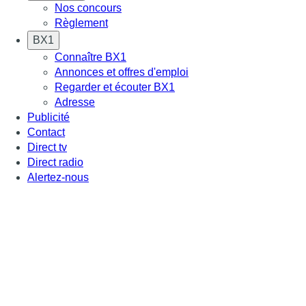
Nos concours
Règlement
BX1
Connaître BX1
Annonces et offres d'emploi
Regarder et écouter BX1
Adresse
Publicité
Contact
Direct tv
Direct radio
Alertez-nous