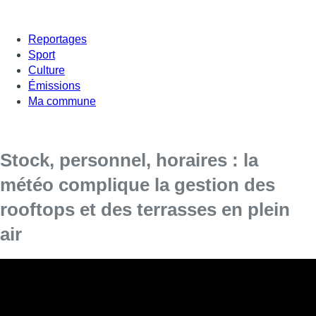
Reportages
Sport
Culture
Émissions
Ma commune
Stock, personnel, horaires : la
météo complique la gestion des
rooftops et des terrasses en plein
air
Vous l’aurez remarqué, le soleil du début de l’été a
progressivement laissé la place à de la pluie. Une météo
qui a un impact direct sur l’organisation des
établissements Horeca qui misent tout sur l’extérieur.