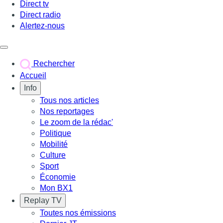
Direct tv
Direct radio
Alertez-nous
Déclencher le menu
Rechercher
Accueil
Info
Tous nos articles
Nos reportages
Le zoom de la rédac'
Politique
Mobilité
Culture
Sport
Économie
Mon BX1
Replay TV
Toutes nos émissions