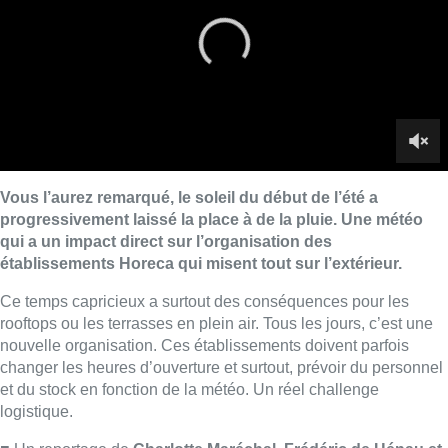
Ce temps capricieux a surtout des conséquences pour les
rooftops ou les terrasses en plein air. Tous les jours, c’est une
nouvelle organisation. Ces établissements doivent parfois
changer les heures d’ouverture et surtout, prévoir du personnel
et du stock en fonction de la météo. Un réel challenge
logistique.
■ Un reportage de
Charlotte Maréchal, Frédéric de Hénau et
Séverine Rondeau
Lire aussi :
Schaerbeek : un important incendie
dans un entrepôt maîtrisé après
plusieurs heures d’intervention