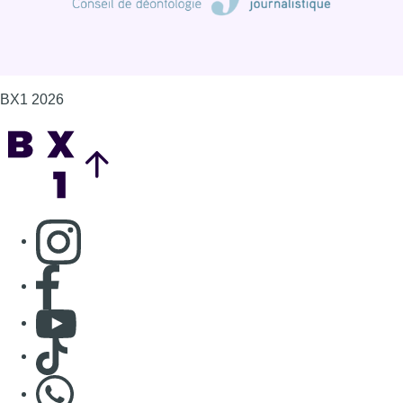
Consulter page Facebook
Consulter Youtube
Consulter TikTok
Nous rejoindre sur Whatsapp
S'abonner à notre newsletter
Connaître BX1
Publicité
Offres d'emploi
Contact
Mentions légales
Politique de cookies (UE)
Gérer les cookies