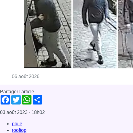
Partager l'article
Facebook
Twitter
WhatsApp
Share
03 août 2023
- 18h02
pluie
rooftop
terasse
Économie
News
Offres d’emploi