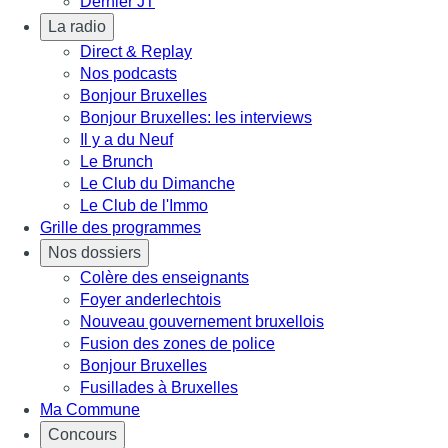
Dernier JT
La radio
Direct & Replay
Nos podcasts
Bonjour Bruxelles
Bonjour Bruxelles: les interviews
Il y a du Neuf
Le Brunch
Le Club du Dimanche
Le Club de l'Immo
Grille des programmes
Nos dossiers
Colère des enseignants
Foyer anderlechtois
Nouveau gouvernement bruxellois
Fusion des zones de police
Bonjour Bruxelles
Fusillades à Bruxelles
Ma Commune
Concours