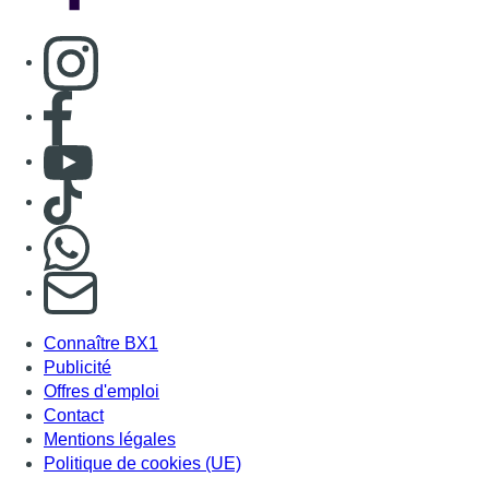
Consulter page Instagram
Consulter page Facebook
Consulter Youtube
Consulter TikTok
Nous rejoindre sur Whatsapp
S'abonner à notre newsletter
Connaître BX1
Publicité
Offres d'emploi
Contact
Mentions légales
Politique de cookies (UE)