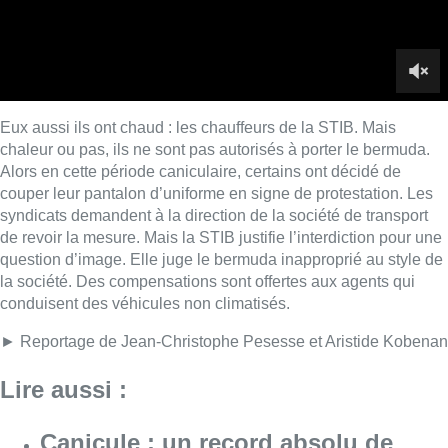
la société. Des compensations sont offertes aux agents qui
conduisent des véhicules non climatisés.
► Reportage de Jean-Christophe Pesesse et Aristide Kobenan
Lire aussi :
Canicule : un record absolu de
climatiseurs fixes installés en
Belgique cette année