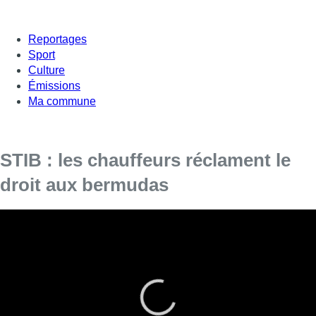
Reportages
Sport
Culture
Émissions
Ma commune
STIB : les chauffeurs réclament le
droit aux bermudas
Eux aussi ils ont chaud : les chauffeurs de la STIB. Mais
chaleur ou pas, ils ne sont pas autorisés à porter le bermuda.
Alors en cette période caniculaire, certains ont décidé de
couper leur pantalon d’uniforme en signe de protestation. Les
syndicats demandent à la direction de la société de transport
de revoir la mesure. Mais la STIB justifie l’interdiction pour une
question d’image. Elle juge le bermuda inapproprié au style de