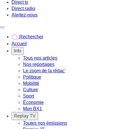
Direct tv
Direct radio
Alertez-nous
Déclencher le menu
Rechercher
Accueil
Info
Tous nos articles
Nos reportages
Le zoom de la rédac'
Politique
Mobilité
Culture
Sport
Économie
Mon BX1
Replay TV
Toutes nos émissions