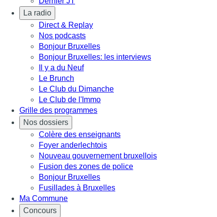
Dernier JT
La radio
Direct & Replay
Nos podcasts
Bonjour Bruxelles
Bonjour Bruxelles: les interviews
Il y a du Neuf
Le Brunch
Le Club du Dimanche
Le Club de l'Immo
Grille des programmes
Nos dossiers
Colère des enseignants
Foyer anderlechtois
Nouveau gouvernement bruxellois
Fusion des zones de police
Bonjour Bruxelles
Fusillades à Bruxelles
Ma Commune
Concours