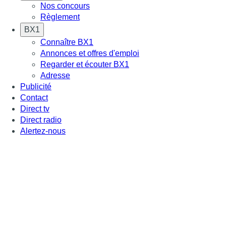
Nos concours
Règlement
BX1
Connaître BX1
Annonces et offres d'emploi
Regarder et écouter BX1
Adresse
Publicité
Contact
Direct tv
Direct radio
Alertez-nous