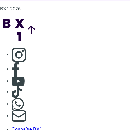
Consulter Youtube
Consulter TikTok
Nous rejoindre sur Whatsapp
S'abonner à notre newsletter
Connaître BX1
Publicité
Offres d'emploi
Contact
Mentions légales
Politique de cookies (UE)
Gérer les cookies