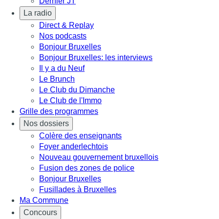
Dernier JT
La radio
Direct & Replay
Nos podcasts
Bonjour Bruxelles
Bonjour Bruxelles: les interviews
Il y a du Neuf
Le Brunch
Le Club du Dimanche
Le Club de l'Immo
Grille des programmes
Nos dossiers
Colère des enseignants
Foyer anderlechtois
Nouveau gouvernement bruxellois
Fusion des zones de police
Bonjour Bruxelles
Fusillades à Bruxelles
Ma Commune
Concours