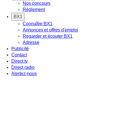
Nos concours
Règlement
BX1
Connaître BX1
Annonces et offres d'emploi
Regarder et écouter BX1
Adresse
Publicité
Contact
Direct tv
Direct radio
Alertez-nous