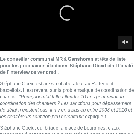
Stéphane Obeid est aussi collaborateur au Parlement
bruxellois, il est revenu sur la problématique de coordination de
chantier.
“Pourquoi a-t-il fallu attendre 10 ans pour revoir la
coordination des chantiers ? Les sanctions pour dépassement
de délai n’existent pas, il n’y en a pas eu entre 2008 et 2016 et
les contrôleurs sont trop peu nombreux”
explique-t-il.
Stéphane Obeid, qui brigue la place de bourgmestre aux
prochaines élections nous a aussi précisé dans quelle ligne du
MR il se plaçait.
“J’ai du mal à associer le mot libéral et
conservateur dans une même phrase”
. Quant à la politique
migratoire, il répète l’adage du MR, une politique ferme mais
humaine.
►
Retrouvez l’entièreté de l’Interview de Stéphane Obeid ici
►
Retrouvez l’Interview du lundi au vendredi à 12h45
Lire aussi :