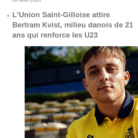
Consulter l'article "L’Union Saint-Gilloise at
08 août 2026
Partager l'article
Facebook
Twitter
WhatsApp
Share
09 mars 2018
- 13h19
MR
Politique
Stéphane Obeid
Ganshoren