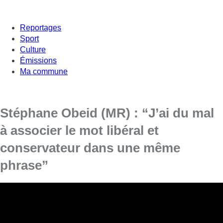
Reportages
Sport
Culture
Émissions
Ma commune
Stéphane Obeid (MR) : “J’ai du mal
à associer le mot libéral et
conservateur dans une même
phrase”
Le conseiller communal MR à Ganshoren et tête de liste
pour les prochaines élections, Stéphane Obeid était l’invité
de l’Interview ce vendredi.