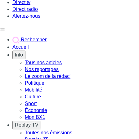
Direct tv
Direct radio
Alertez-nous
Déclencher le menu
Rechercher
Accueil
Info
Tous nos articles
Nos reportages
Le zoom de la rédac'
Politique
Mobilité
Culture
Sport
Économie
Mon BX1
Replay TV
Toutes nos émissions