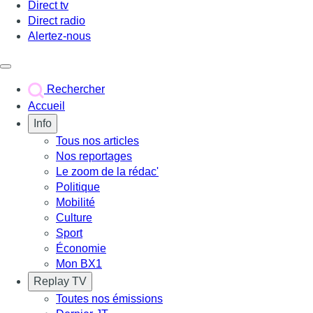
Direct tv
Direct radio
Alertez-nous
Déclencher le menu
Rechercher
Accueil
Info
Tous nos articles
Nos reportages
Le zoom de la rédac'
Politique
Mobilité
Culture
Sport
Économie
Mon BX1
Replay TV
Toutes nos émissions