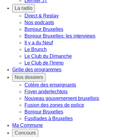
Dernier JT
La radio
Direct & Replay
Nos podcasts
Bonjour Bruxelles
Bonjour Bruxelles: les interviews
Il y a du Neuf
Le Brunch
Le Club du Dimanche
Le Club de l'Immo
Grille des programmes
Nos dossiers
Colère des enseignants
Foyer anderlechtois
Nouveau gouvernement bruxellois
Fusion des zones de police
Bonjour Bruxelles
Fusillades à Bruxelles
Ma Commune
Concours